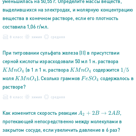
уменьшилась на 50,55 г. Определите массы веществ,
выделившихся на электродах, и молярную концентрацию
вещества в конечном растворе, если его плотность
составила 1,06 г/мл.
8 класс
химия
средняя
При титровании сульфата железа (II) в присутствии
серной кислоты израсходовали 50 мл 1 н. раствора
(в 1 л 1 н. раствора
содержится
K
M
n
O
4
K
M
n
O
4
1
/
5
моля
). Сколько граммов
содержалось в
K
M
n
O
4
F
e
S
O
4
растворе?
8 класс
химия
средняя
Как изменится скорость реакции
,
A
2
+
2
B
→
2
A
B
протекающей непосредственно между молекулами в
закрытом сосуде, если увеличить давление в 6 раз?