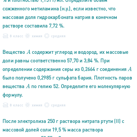
сожженного метиламина (н.у.), если известно, что
массовая доля гидрокарбоната натрия в конечном
растворе составила 7,72 %.
8 класс
химия
средняя
Вещество
содержит углерод и водород, их массовые
A
доли равны соответственно 57,70 и 3,84 %. При
определении содержания серы из 0,2664 г соединения
A
было получено 0,2985 г сульфата бария. Плотность паров
вещества
по гелию 52. Определите его молекулярную
A
формулу.
8 класс
химия
средняя
После электролиза 250 г раствора нитрата ртути (II) с
массовой долей соли 19,5 % масса раствора