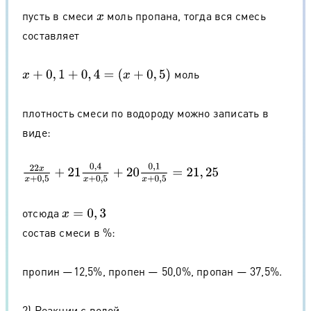
пусть в смеси
моль пропана, тогда вся смесь
x
составляет
моль
x
+
0
,
1
+
0
,
4
=
(
x
+
0
,
5
)
плотность смеси по водороду можно записать в
виде:
22
x
x
+
0
,
5
+
21
0
,
4
x
+
0
,
5
+
20
0
,
1
x
+
0
,
5
=
21
,
25
отсюда
x
=
0
,
3
состав смеси в %:
пропин —12,5%, пропен — 50,0%, пропан — 37,5%.
2) Реакции с водой