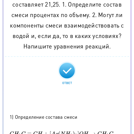
составляет 21,25. 1. Определите состав
смеси процентах по объему. 2. Могут ли
компоненты смеси взаимодействовать с
водой и, если да, то в каких условиях?
Напишите уравнения реакций.
ОТВЕТ
1) Определение состава смеси
C
H
3
C
≡
C
H
+
[
A
g
(
N
H
3
)
2
]
O
H
→
C
H
3
C
≡
C
A
g
+
H
2
O
+
2
N
H
3