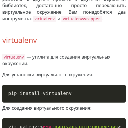
библиотек, достаточно просто переключить
виртуальное окружение. Вам понадобятся два
инструмента:
virtualenv
и
virtualenvwrapper
.
virtualenv
virtualenv
— утилита для создания виртуальных
окружений.
Для установки виртуального окружения:
Copy
pip
install
virtualenv
Для создания виртуального окружения:
Copy
virtualenv
<
имя
виртуального
окружения
>