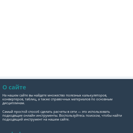
О сайте
На нашем сайте вы найдете множество полезных калькуляторов,
конвертеров, таблиц, а также справочных материалов по основным
дисциплинам.
Самый простой способ сделать расчеты в сети — это использовать
подходящие онлайн инструменты. Воспользуйтесь поиском, чтобы найти
подходящий инструмент на нашем сайте.