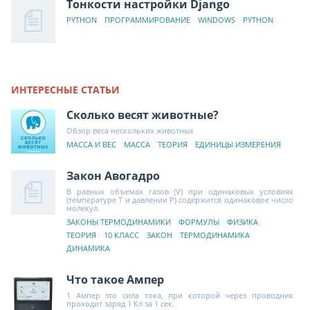
Тонкости настройки Django
PYTHON
ПРОГРАММИРОВАНИЕ
WINDOWS
PYTHON
ИНТЕРЕСНЫЕ СТАТЬИ
Сколько весят животные?
Обзор веса нескольких животных
МАССА И ВЕС
МАССА
ТЕОРИЯ
ЕДИНИЦЫ ИЗМЕРЕНИЯ
Закон Авогадро
В равных объемах газов (V) при одинаковых условиях
(температуре Т и давлении Р) содержится одинаковое число
молекул.
ЗАКОНЫ ТЕРМОДИНАМИКИ
ФОРМУЛЫ
ФИЗИКА
ТЕОРИЯ
10 КЛАСС
ЗАКОН
ТЕРМОДИНАМИКА
ДИНАМИКА
Что такое Ампер
1 Ампер это сила тока, при которой через проводник
проходит заряд 1 Кл за 1 сек.