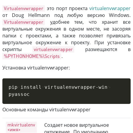
Virtualenvwrapper
это порт проекта
virtualenvwrapper
от Doug Hellmann под любую версию Windows.
Virtualenvwrapper
удобнее тем, что хранит все
виртуальные окружения в одном месте, не засоряя
папки с проектами, а также позволяет привязать
виртуальное окружение к проекту. При установке
скрипты
virtualenvwrapper
размещаются в
%PYTHONHOME%\Scripts
.
Установка virtualenvwrapper:
Copy
pip
install
virtualenvwrapper-win
pyassoc
Основные команды virtualenvwrapper
mkvirtualenv
Создает новое виртуальное
<имя>
окружение . По умолчанию