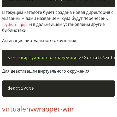
В текущем каталоге будет создана новая директория с
указанным вами названием, куда будут перенесены
python
,
pip
и в дальнейшем установлены другие
библиотеки.
Активация виртуального окружения:
Copy
<
имя
виртуального
окружения
>
\Scripts\acti
Для деактивации виртуального окружения:
Copy
deactivate
virtualenvwrapper-win