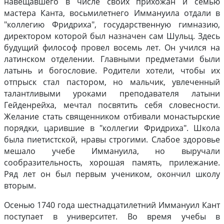
навещавшего в числе своих прихожан и семью
мастера Канта, восьмилетнего Иммануила отдали в
"коллегию Фридриха", государственную гимназию,
директором которой был назначен сам Шульц. Здесь
будущий философ провел восемь лет. Он учился на
латинском отделении. Главными предметами были
латынь и богословие. Родители хотели, чтобы их
отпрыск стал пастором, но мальчик, увлеченный
талантливыми уроками преподавателя латыни
Гейденрейха, мечтал посвятить себя словесности.
Желание стать священником отбивали монастырские
порядки, царившие в "коллегии Фридриха". Школа
была пиетистской, нравы строгими. Слабое здоровье
мешало учебе Иммануила, но выручали
сообразительность, хорошая память, прилежание.
Ряд лет он был первым учеником, окончил школу
вторым.
Осенью 1740 года шестнадцатилетний Иммануил Кант
поступает в университет. Во время учебы в