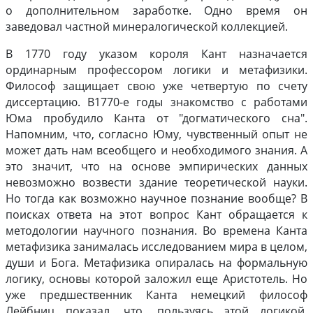
о дополнительном заработке. Одно время он
заведовал частной минералогической коллекцией.
В 1770 году указом короля Кант назначается
ординарным профессором логики и метафизики.
Философ защищает свою уже четвертую по счету
диссертацию. В1770-е годы знакомство с работами
Юма пробудило Канта от "догматического сна".
Напомним, что, согласно Юму, чувственный опыт не
может дать нам всеобщего и необходимого знания. А
это значит, что на основе эмпирических данных
невозможно возвести здание теоретической науки.
Но тогда как возможно научное познание вообще? В
поисках ответа на этот вопрос Кант обращается к
методологии научного познания. Во времена Канта
метафизика занималась исследованием мира в целом,
души и Бога. Метафизика опиралась на формальную
логику, основы которой заложил еще Аристотель. Но
уже предшественник Канта немецкий философ
Лейбниц показал, что, пользуясь этой логикой,