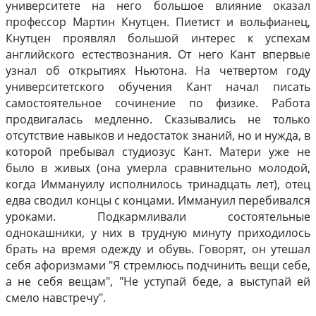
университете на него большое влияние оказал
профессор Мартин Кнутцен. Пиетист и вольфианец,
Кнутцен проявлял большой интерес к успехам
английского естествознания. От него Кант впервые
узнал об открытиях Ньютона. На четвертом году
университетского обучения Кант начал писать
самостоятельное сочинение по физике. Работа
продвигалась медленно. Сказывались не только
отсутствие навыков и недостаток знаний, но и нужда, в
которой пребывал студиозус Кант. Матери уже не
было в живых (она умерла сравнительно молодой,
когда Иммануилу исполнилось тринадцать лет), отец
едва сводил концы с концами. Иммануил перебивался
уроками. Подкармливали состоятельные
однокашники, у них в трудную минуту приходилось
брать на время одежду и обувь. Говорят, он утешал
себя афоризмами "Я стремлюсь подчинить вещи себе,
а не себя вещам", "Не уступай беде, а выступай ей
смело навстречу".