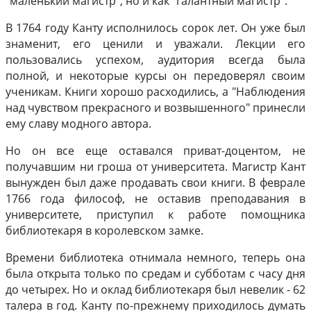
"маленький магистр", но и как "галантный магистр".
В 1764 году Канту исполнилось сорок лет. Он уже был
знаменит, его ценили и уважали. Лекции его
пользовались успехом, аудитория всегда была
полной, и некоторые курсы он передоверял своим
ученикам. Книги хорошо расходились, а "Наблюдения
над чувством прекрасного и возвышенного" принесли
ему славу модного автора.
Но он все еще оставался приват-доцентом, не
получавшим ни гроша от университета. Магистр Кант
вынужден был даже продавать свои книги. В феврале
1766 года философ, не оставив преподавания в
университете, приступил к работе помощника
библиотекаря в королевском замке.
Времени библиотека отнимала немного, теперь она
была открыта только по средам и субботам с часу дня
до четырех. Но и оклад библиотекаря был невелик - 62
талера в год. Канту по-прежнему приходилось думать