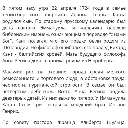
В пятом часу утра 22 апреля 1724 года в семье
кенигсбергского шорника Иоанна Георга Канта
родился сын. По старому прусскому календарю был
день святого Эммануила, и мальчика нарекли
библейским именем, означающим в переводе "с нами
Бог". Кант полагал, что его предки были родом из
Шотландии. Но философ ошибался: его прадед Рихард
Кант - балтийских кровей. Мать будущего философа
Анна Регина дочь шорника, родом из Нюрнберга.
Мальчик рос на окраине города среди мелкого
ремесленного и торгового люда, в обстановке труда,
честности, пуританской строгости. В семье он был
четвертым ребенком. Всего Анна Регина родила
девятерых детей. Из них выжило пятеро. У Иммануила
Канта были три сестры и младший брат Иоганн
Генрих.
По совету пастора Франца Альберта Шульца,