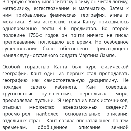
В первую свою университетскую зиму он читал логику,
метафизику, естествознание и математику. Затем к
ним прибавились физическая география, этика и
механика. В магистерские годы Канту приходилось
одновременно вести 4–6 предметов. Во второй
половине 1750-х годов он почти ничего не писал
преподавание поглощало все время. Но безбедное
существование было обеспечено. Приват-доцент
нанял слугу - отставного солдата Мартина Лампе.
Особой гордостью Канта был курс физической
географии. Кант один из первых стал преподавать
географию как самостоятельную дисциплину. Не
покидая своего кабинета, Кант совершал
кругосветные путешествия, переплывал моря,
преодолевал пустыни. "Я черпал из всех источников,
отыскал множество всевозможных сведений,
просмотрел наиболее основательные описания
отдельных стран". Кант создал впечатляющее по тем
временам, обобщенное описание земной