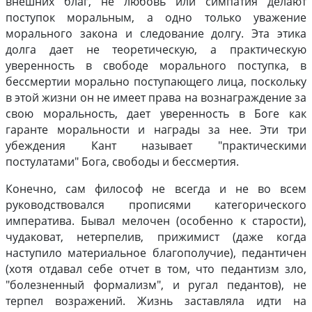
внешних благ, не любовь или симпатия делают
поступок моральным, а одно только уважение
морального закона и следование долгу. Эта этика
долга дает не теоретическую, а практическую
уверенность в свободе морального поступка, в
бессмертии морально поступающего лица, поскольку
в этой жизни он не имеет права на вознаграждение за
свою моральность, дает уверенность в Боге как
гаранте моральности и награды за нее. Эти три
убеждения Кант называет "практическими
постулатами" Бога, свободы и бессмертия.
Конечно, сам философ не всегда и не во всем
руководствовался прописями категорического
императива. Бывал мелочен (особенно к старости),
чудаковат, нетерпелив, прижимист (даже когда
наступило материальное благополучие), педантичен
(хотя отдавал себе отчет в том, что педантизм зло,
"болезненный формализм", и ругал педантов), не
терпел возражений. Жизнь заставляла идти на