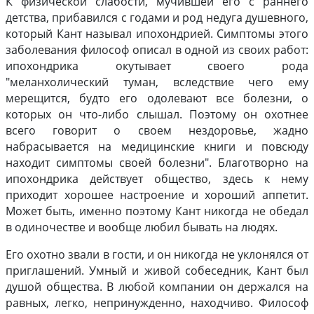
К физической слабости, мучившей его с раннего
детства, прибавился с годами и род недуга душевного,
который Кант называл ипохондрией. Симптомы этого
заболевания философ описал в одной из своих работ:
ипохондрика окутывает своего рода
"меланхолический туман, вследствие чего ему
мерещится, будто его одолевают все болезни, о
которых он что-либо слышал. Поэтому он охотнее
всего говорит о своем нездоровье, жадно
набрасывается на медицинские книги и повсюду
находит симптомы своей болезни". Благотворно на
ипохондрика действует общество, здесь к нему
приходит хорошее настроение и хороший аппетит.
Может быть, именно поэтому Кант никогда не обедал
в одиночестве и вообще любил бывать на людях.
Его охотно звали в гости, и он никогда не уклонялся от
приглашений. Умный и живой собеседник, Кант был
душой общества. В любой компании он держался на
равных, легко, непринужденно, находчиво. Философ