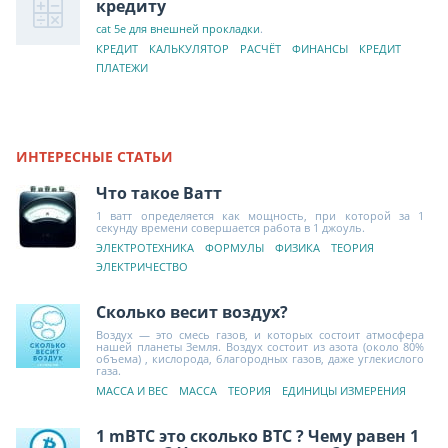
кредиту
cat 5e для внешней прокладки
.
КРЕДИТ
КАЛЬКУЛЯТОР
РАСЧЁТ
ФИНАНСЫ
КРЕДИТ
ПЛАТЕЖИ
ИНТЕРЕСНЫЕ СТАТЬИ
Что такое Ватт
1 ватт определяется как мощность, при которой за 1
секунду времени совершается работа в 1 джоуль.
ЭЛЕКТРОТЕХНИКА
ФОРМУЛЫ
ФИЗИКА
ТЕОРИЯ
ЭЛЕКТРИЧЕСТВО
Сколько весит воздух?
Воздух — это смесь газов, и которых состоит атмосфера
нашей планеты Земля. Воздух состоит из азота (около 80%
объема) , кислорода, благородных газов, даже углекислого
газа.
МАССА И ВЕС
МАССА
ТЕОРИЯ
ЕДИНИЦЫ ИЗМЕРЕНИЯ
1 mBTC это сколько BTC ? Чему равен 1