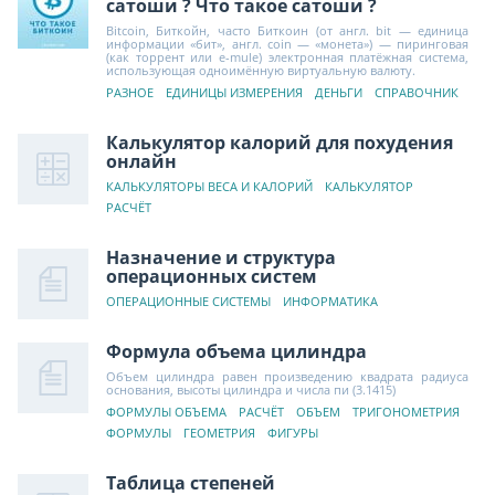
сатоши ? Что такое сатоши ?
Bitcoin, Биткойн, часто Биткоин (от англ. bit — единица
информации «бит», англ. coin — «монета») — пиринговая
(как торрент или e-mule) электронная платёжная система,
использующая одноимённую виртуальную валюту.
РАЗНОЕ
ЕДИНИЦЫ ИЗМЕРЕНИЯ
ДЕНЬГИ
СПРАВОЧНИК
Калькулятор калорий для похудения
онлайн
КАЛЬКУЛЯТОРЫ ВЕСА И КАЛОРИЙ
КАЛЬКУЛЯТОР
РАСЧЁТ
Назначение и структура
операционных систем
ОПЕРАЦИОННЫЕ СИСТЕМЫ
ИНФОРМАТИКА
Формула объема цилиндра
Объем цилиндра равен произведению квадрата радиуса
основания, высоты цилиндра и числа пи (3.1415)
ФОРМУЛЫ ОБЪЕМА
РАСЧЁТ
ОБЪЕМ
ТРИГОНОМЕТРИЯ
ФОРМУЛЫ
ГЕОМЕТРИЯ
ФИГУРЫ
Таблица степеней