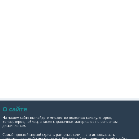
О сайте
На нашем сайте вы найдете множество полезных калькуляторов,
конвертеров, таблиц, а также справочных материалов по основным
дисциплинам.
Самый простой способ сделать расчеты в сети — это использовать
подходящие онлайн инструменты. Воспользуйтесь поиском, чтобы найти