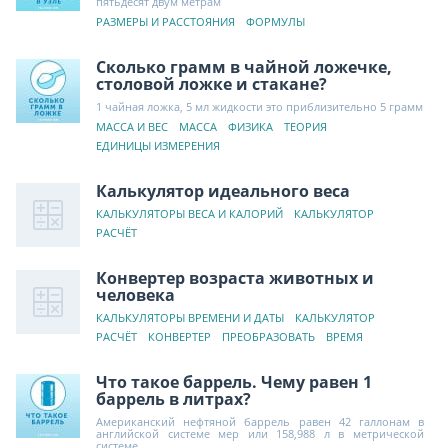
пятьдесят двум метрам
РАЗМЕРЫ И РАССТОЯНИЯ
ФОРМУЛЫ
Сколько грамм в чайной ложечке,
столовой ложке и стакане?
1 чайная ложка, 5 мл жидкости это приблизительно 5 грамм
МАССА И ВЕС
МАССА
ФИЗИКА
ТЕОРИЯ
ЕДИНИЦЫ ИЗМЕРЕНИЯ
Калькулятор идеального веса
КАЛЬКУЛЯТОРЫ ВЕСА И КАЛОРИЙ
КАЛЬКУЛЯТОР
РАСЧЁТ
Конвертер возраста животных и
человека
КАЛЬКУЛЯТОРЫ ВРЕМЕНИ И ДАТЫ
КАЛЬКУЛЯТОР
РАСЧЁТ
КОНВЕРТЕР
ПРЕОБРАЗОВАТЬ
ВРЕМЯ
Что такое баррель. Чему равен 1
баррель в литрах?
Американский нефтяной баррель равен 42 галлонам в
английской системе мер или 158,988 л в метрической
системе.