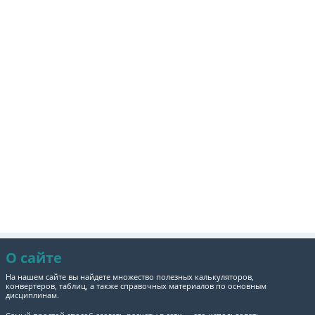
О сайте
На нашем сайте вы найдете множество полезных калькуляторов,
конвертеров, таблиц, а также справочных материалов по основным
дисциплинам.