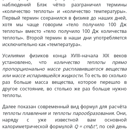
наблюдений Блэк чётко разграничил термины
«количество теплоты» и «количество температуры».
Первый термин сохранился в физике до наших дней,
хотя мы чаще говорим «тело получило 100 Дж
теплоты» вместо «тело получило 100 Дж количества
теплоты». Второй термин в наши дни употребляется
исключительно как «температура».
Усилиями физиков конца XVIII–начала XIX веков
установлено, что
количество теплоты прямо
пропорционально массе расплавившегося вещества
или массе испарившейся жидкости.
То есть во сколько
раз больше масса вещества, которое перешло в
другое состояние, во столько же раз больше нужно
теплоты.
Далее показан современный вид формул для расчёта
теплоты плавления
и
теплоты парообразования
. Они,
наряду с уже известной вам основной
калориметрической формулой
Q = cmΔt°
, по сей день