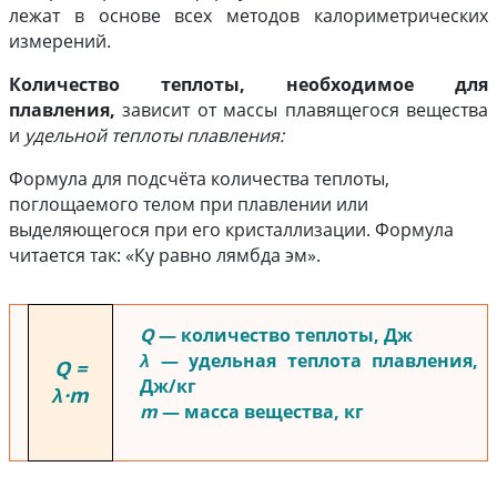
лежат в основе всех методов калориметрических
измерений.
Количество теплоты, необходимое для
плавления,
зависит от массы плавящегося вещества
и
удельной теплоты плавления:
Формула для подсчёта количества теплоты,
поглощаемого телом при плавлении или
выделяющегося при его кристаллизации. Формула
читается так: «Ку равно лямбда эм».
Q
— количество теплоты, Дж
λ
— удельная теплота плавления,
Q =
Дж/кг
λ·m
m
— масса вещества, кг