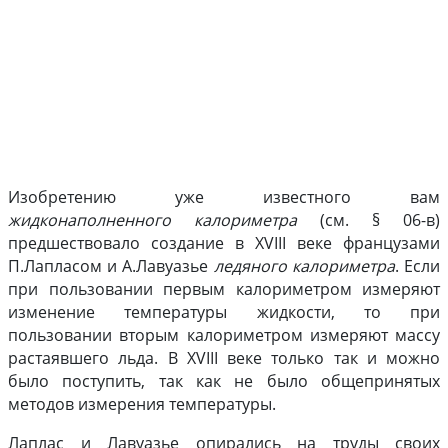
§ 06-Г. ТЕПЛОТА ПЛАВЛЕНИЯ И ПАРООБРАЗОВАНИЯ
Изобретению уже известного вам
жидконаполненного калориметра
(см. § 06-в)
предшествовало создание в ХVIII веке французами
П.Лапласом и А.Лавуазье
ледяного калориметра
. Если
при пользовании первым калориметром измеряют
изменение температуры жидкости, то при
пользовании вторым калориметром измеряют массу
растаявшего льда. В ХVIII веке только так и можно
было поступить, так как не было общепринятых
методов измерения температуры.
Лаплас и Лавуазье опирались на труды своих