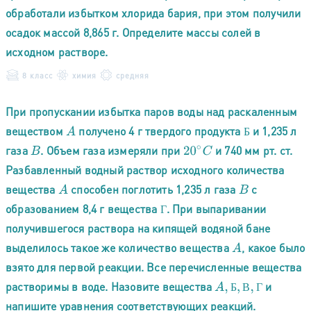
обработали избытком хлорида бария, при этом получили
осадок массой 8,865 г. Определите массы солей в
исходном растворе.
8 класс
химия
средняя
При пропускании избытка паров воды над раскаленным
веществом
получено 4 г твердого продукта
и 1,235 л
A
Б
Б
газа
. Объем газа измеряли при
и 740 мм рт. ст.
B
20
∘
C
Разбавленный водный раствор исходного количества
вещества
способен поглотить 1,235 л газа
с
A
B
образованием 8,4 г вещества
. При выпаривании
Г
Г
получившегося раствора на кипящей водяной бане
выделилось такое же количество вещества
, какое было
A
взято для первой реакции. Все перечисленные вещества
растворимы в воде. Назовите вещества
и
A
,
Б
,
В
,
Г
Б
В
Г
напишите уравнения соответствующих реакций.