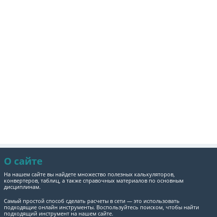
О сайте
На нашем сайте вы найдете множество полезных калькуляторов,
конвертеров, таблиц, а также справочных материалов по основным
дисциплинам.
Самый простой способ сделать расчеты в сети — это использовать
подходящие онлайн инструменты. Воспользуйтесь поиском, чтобы найти
подходящий инструмент на нашем сайте.