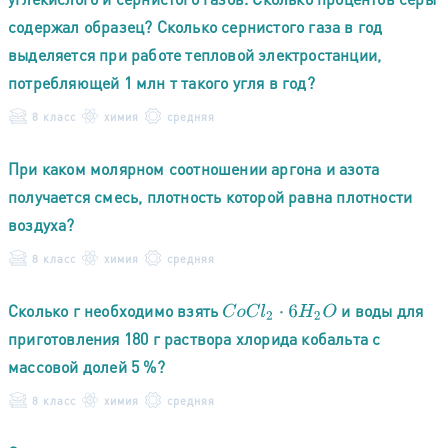
содержал образец? Сколько сернистого газа в год
выделяется при работе тепловой электростанции,
потребляющей 1 млн т такого угля в год?
8 класс
химия
средняя
При каком молярном соотношении аргона и азота
получается смесь, плотность которой равна плотности
воздуха?
8 класс
химия
средняя
Сколько г необходимо взять
и воды для
C
o
C
l
2
⋅
6
H
2
O
приготовления 180 г раствора хлорида кобальта с
массовой долей 5 %?
8 класс
химия
средняя