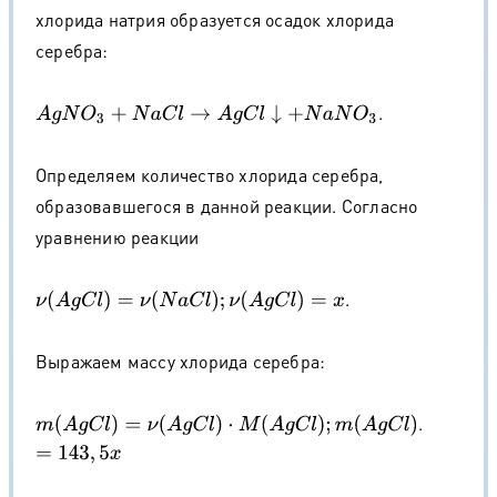
хлорида натрия образуется осадок хлорида
серебра:
.
A
g
N
O
3
+
N
a
C
l
→
A
g
C
l
↓
+
N
a
N
O
3
Определяем количество хлорида серебра,
образовавшегося в данной реакции. Согласно
уравнению реакции
.
ν
(
A
g
C
l
)
=
ν
(
N
a
C
l
)
;
ν
(
A
g
C
l
)
=
x
Выражаем массу хлорида серебра:
.
m
(
A
g
C
l
)
=
ν
(
A
g
C
l
)
⋅
M
(
A
g
C
l
)
;
m
(
A
g
C
l
)
=
143
,
5
x