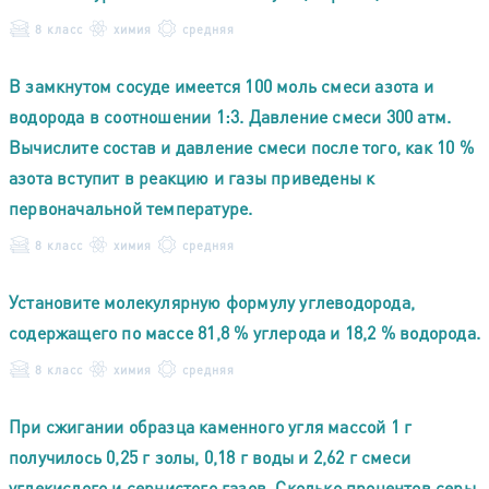
8 класс
химия
средняя
В замкнутом сосуде имеется 100 моль смеси азота и
водорода в соотношении 1:3. Давление смеси 300 атм.
Вычислите состав и давление смеси после того, как 10 %
азота вступит в реакцию и газы приведены к
первоначальной температуре.
8 класс
химия
средняя
Установите молекулярную формулу углеводорода,
содержащего по массе 81,8 % углерода и 18,2 % водорода.
8 класс
химия
средняя
При сжигании образца каменного угля массой 1 г
получилось 0,25 г золы, 0,18 г воды и 2,62 г смеси
углекислого и сернистого газов. Сколько процентов серы