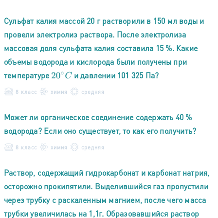
Сульфат калия массой 20 г растворили в 150 мл воды и
провели электролиз раствора. После электролиза
массовая доля сульфата калия составила 15 %. Какие
объемы водорода и кислорода были получены при
температуре
и давлении 101 325 Па?
20
∘
C
8 класс
химия
средняя
Может ли органическое соединение содержать 40 %
водорода? Если оно существует, то как его получить?
8 класс
химия
средняя
Раствор, содержащий гидрокарбонат и карбонат натрия,
осторожно прокипятили. Выделившийся газ пропустили
через трубку с раскаленным магнием, после чего масса
трубки увеличилась на 1,1г. Образовавшийся раствор