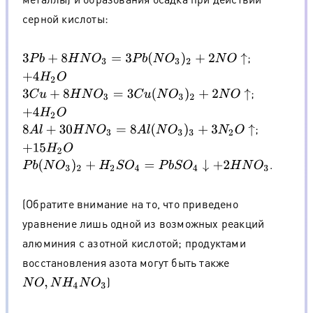
серной кислоты:
;
3
P
b
+
8
H
N
O
3
=
3
P
b
(
N
O
3
)
2
+
2
N
O
↑
+
4
H
2
O
;
3
C
u
+
8
H
N
O
3
=
3
C
u
(
N
O
3
)
2
+
2
N
O
↑
+
4
H
2
O
;
8
A
l
+
30
H
N
O
3
=
8
A
l
(
N
O
3
)
3
+
3
N
2
O
↑
+
15
H
2
O
.
P
b
(
N
O
3
)
2
+
H
2
S
O
4
=
P
b
S
O
4
↓
+
2
H
N
O
3
(Обратите внимание на то, что приведено
уравнение лишь одной из возможных реакций
алюминия с азотной кислотой; продуктами
восстановления азота могут быть также
)
N
O
,
N
H
4
N
O
3