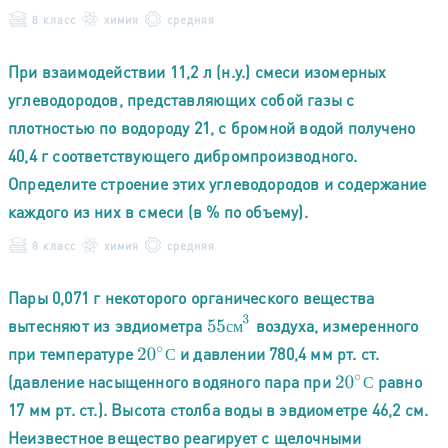
8 класс
химия
средняя
При взаимодействии 11,2 л (н.у.) смеси изомерных
углеводородов, представляющих собой газы с
плотностью по водороду 21, с бромной водой получено
40,4 г соответствующего дибромпроизводного.
Определите строение этих углеводородов и содержание
каждого из них в смеси (в % по объему).
8 класс
химия
средняя
Пары 0,071 г некоторого органического вещества
55
с
м
3
вытесняют из эвдиометра
воздуха, измеренного
с
м
при температуре
и давлении 780,4 мм рт. ст.
20
∘
С
С
(давление насыщенного водяного пара при
равно
20
∘
С
С
17 мм рт. ст.). Высота столба воды в эвдиометре 46,2 см.
Неизвестное вещество реагирует с щелочными