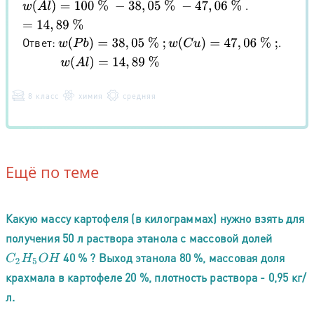
.
w
(
A
l
)
=
100
%
−
38
,
05
%
−
47
,
06
%
=
14
,
89
%
Ответ:
.
w
(
P
b
)
=
38
,
05
%
;
w
(
C
u
)
=
47
,
06
%
;
w
(
A
l
)
=
14
,
89
%
8 класс
химия
средняя
Ещё по теме
Какую массу картофеля (в килограммах) нужно взять для
получения 50 л раствора этанола с массовой долей
40 % ? Выход этанола 80 %, массовая доля
C
2
H
5
O
H
крахмала в картофеле 20 %, плотность раствора - 0,95 кг/
л.