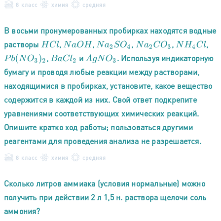
8 класс
химия
средняя
В восьми пронумерованных пробирках находятся водные
растворы
,
,
,
,
,
H
C
l
N
a
O
H
N
a
2
S
O
4
N
a
2
C
O
3
N
H
4
C
l
,
и
. Используя индикаторную
P
b
(
N
O
3
)
2
B
a
C
l
2
A
g
N
O
3
бумагу и проводя любые реакции между растворами,
находящимися в пробирках, установите, какое вещество
содержится в каждой из них. Свой ответ подкрепите
уравнениями соответствующих химических реакций.
Опишите кратко ход работы; пользоваться другими
реагентами для проведения анализа не разрешается.
8 класс
химия
средняя
Сколько литров аммиака (условия нормальные) можно
получить при действии 2 л 1,5 н. раствора щелочи соль
аммония?