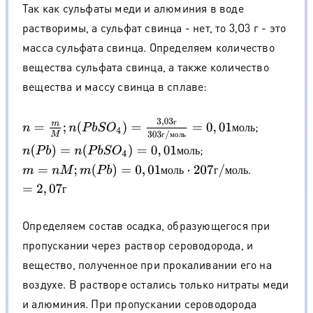
Так как сульфаты меди и алюминия в воде
растворимы, а сульфат свинца - нет, то 3,О3 г - это
масса сульфата свинца. Определяем количество
вещества сульфата свинца, а также количество
вещества и массу свинца в сплаве:
n
=
m
M
;
n
(
P
b
S
O
4
)
=
3
,
03
г
303
г
/
м
о
л
ь
=
0
,
01
м
о
л
ь
г
;
м
о
л
ь
г
м
о
л
ь
;
n
(
P
b
)
=
n
(
P
b
S
O
4
)
=
0
,
01
м
о
л
ь
м
о
л
ь
.
m
=
n
M
;
m
(
P
b
)
=
0
,
01
м
о
л
ь
⋅
207
г
/
м
о
л
ь
=
2
,
07
г
м
о
л
ь
г
м
о
л
ь
г
Определяем состав осадка, образующегося при
пропускании через раствор сероводорода, и
вещество, полученное при прокаливании его на
воздухе. В растворе остались только нитраты меди
и алюминия. При пропускании сероводорода