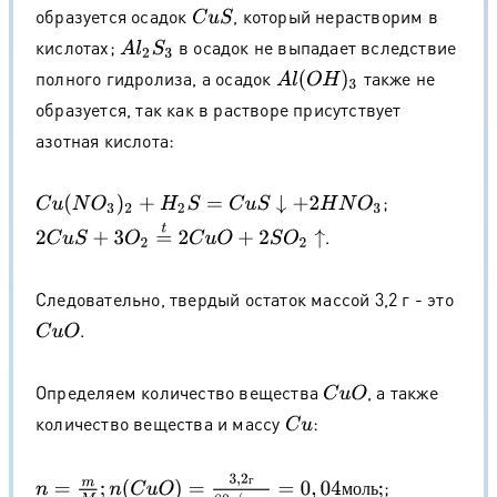
образуется осадок
, который нерастворим в
C
u
S
кислотах;
в осадок не выпадает вследствие
A
l
2
S
3
полного гидролиза, а осадок
также не
A
l
(
O
H
)
3
образуется, так как в растворе присутствует
азотная кислота:
;
C
u
(
N
O
3
)
2
+
H
2
S
=
C
u
S
↓
+
2
H
N
O
3
2
C
u
S
+
3
O
2
=
t
2
C
u
O
+
2
S
O
2
↑
.
Следовательно, твердый остаток массой 3,2 г - это
.
C
u
O
Определяем количество вещества
, а также
C
u
O
количество вещества и массу
:
C
u
n
=
m
M
;
n
(
C
u
O
)
=
3
,
2
г
80
г
/
м
о
л
ь
=
0
,
04
м
о
л
ь
;
n
(
C
u
)
=
n
(
C
u
O
)
=
0
,
04
м
г
;
м
о
л
ь