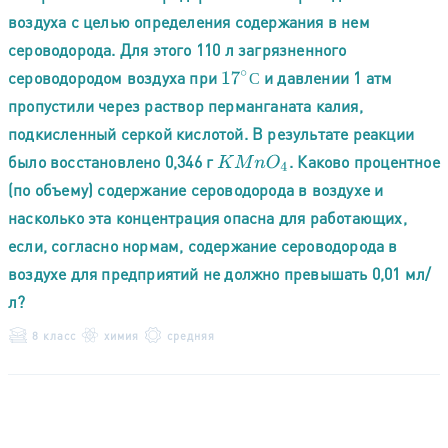
воздуха с целью определения содержания в нем
сероводорода. Для этого 110 л загрязненного
сероводородом воздуха при
и давлении 1 атм
17
∘
С
С
пропустили через раствор перманганата калия,
подкисленный серкой кислотой. В результате реакции
было восстановлено 0,346 г
. Каково процентное
K
M
n
O
4
(по объему) содержание сероводорода в воздухе и
насколько эта концентрация опасна для работающих,
если, согласно нормам, содержание сероводорода в
воздухе для предприятий не должно превышать 0,01 мл/
л?
8 класс
химия
средняя