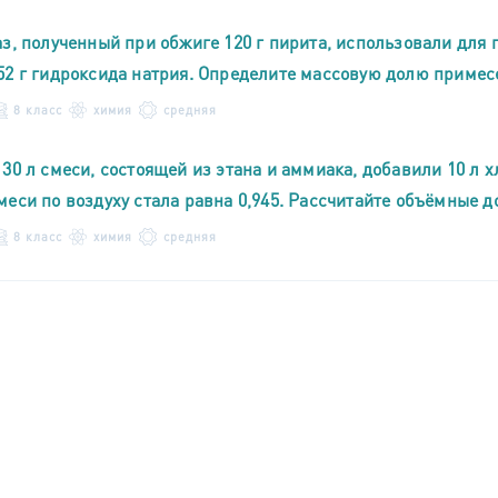
аз, полученный при обжиге 120 г пирита, использовали для
52 г гидроксида натрия. Определите массовую долю примесе
8 класс
химия
средняя
 30 л смеси, состоящей из этана и аммиака, добавили 10 л 
меси по воздуху стала равна 0,945. Рассчитайте объёмные д
8 класс
химия
средняя