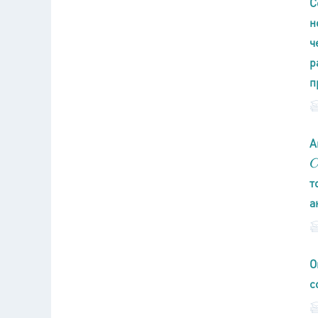
С
н
ч
р
п
А
C
т
а
О
с