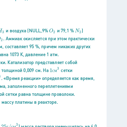
и воздуха (NULL,9%
и 79,1 %
)
3
O
2
N
2
. Аммиак окисляется при этом практически
2
, составляет 95 %, причем никаких других
вна 1073 К, давление 1 атм.
тки. Катализатор представляет собой
1
с
м
3
 толщиной 0,009 см. На
сетки
с
м
. «Время реакции» определяется как время,
ема, заполненного переплетениями
ной сетки равна толщине проволоки.
 массу платины в реакторе.
г
/
с
м
3
) масса раствора уменьшилась на 4,0
г
с
м