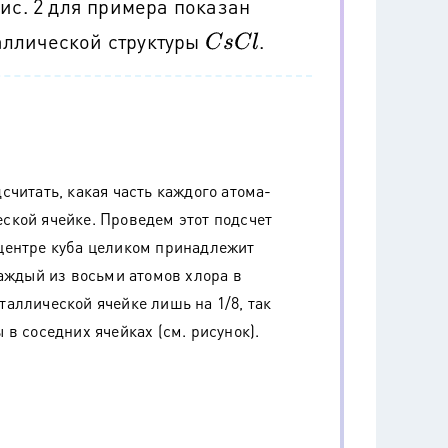
ис. 2 для примера показан
аллической структуры
.
C
s
C
l
читать, какая часть каждого атома-
ской ячейке. Проведем этот подсчет
 центре куба целиком принадлежит
каждый из восьми атомов хлора в
аллической ячейке лишь на 1/8, так
в соседних ячейках (см. рисунок).