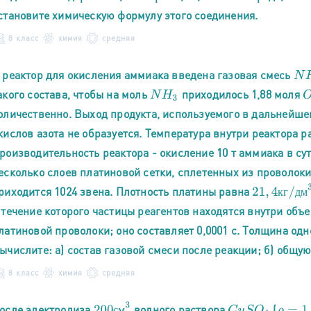
становите химическую формулу этого соединения.
8 класс
химия
средняя
 реактор для окисления аммиака введена газовая смесь
N
H
акого состава, чтобы на моль
приходилось 1,88 моля
N
H
3
O
оличественно. Выход продукта, используемого в дальнейшем
кислов азота не образуется. Температура внутри реактора ра
роизводительность реактора - окисление 10 т аммиака в су
есколько слоев платиновой сетки, сплетенных из проволоки
21
,
4
к
г
/
д
м
3
риходится 1024 звена. Плотность платины равна
к
г
д
м
 течение которого частицы реагентов находятся внутри объ
латиновой проволоки; оно составляет 0,0001 с. Толщина од
ычислите: а) состав газовой смеси после реакции; б) общую
8 класс
химия
средняя
200
с
м
3
ρ
=
1
,
25
осле электролиза
водного раствора
(
C
u
S
O
4
с
м