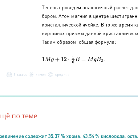
Теперь проведем аналогичный расчет для
бором. Атом магния в центре шестигран
кристаллической ячейке. В то же время 
вершинах призмы данной кристаллической
Таким образом, общая формула:
1
M
g
+
12
⋅
1
6
B
=
M
g
B
2
.
8 класс
химия
средняя
Ещё по теме
оединение содержит 35,37 % хрома, 43,54 % кислорода, ост