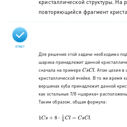
кристаллической структуры. На р
повторяющийся фрагмент крист
ОТВЕТ
Для решения этой задачи необходимо подс
шарика принадлежит данной кристалличе
сначала на примере
. Атом цезия в
C
s
C
l
кристаллической ячейке. В то же время 
вершинах куба принадлежит данной крист
как остальные 7/8 «шарика» расположены 
Таким образом, общая формула:
1
C
s
+
8
⋅
1
8
C
l
=
C
s
C
l
.