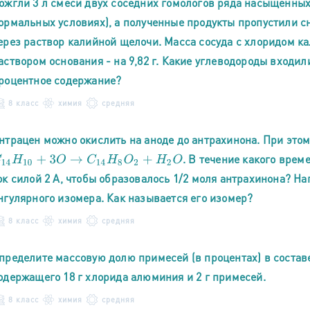
ожгли 3 л смеси двух соседних гомологов ряда насыщенных
ормальных условиях), а полученные продукты пропустили сн
ерез раствор калийной щелочи. Масса сосуда с хлоридом каль
аствором основания - на 9,82 г. Какие углеводороды входил
роцентное содержание?
8 класс
химия
средняя
нтрацен можно окислить на аноде до антрахинона. При это
. В течение какого врем
14
H
10
+
3
O
→
C
14
H
8
O
2
+
H
2
O
ок силой 2 А, чтобы образовалось 1/2 моля антрахинона? Н
нгулярного изомера. Как называется его изомер?
8 класс
химия
средняя
пределите массовую долю примесей (в процентах) в состав
одержащего 18 г хлорида алюминия и 2 г примесей.
8 класс
химия
средняя