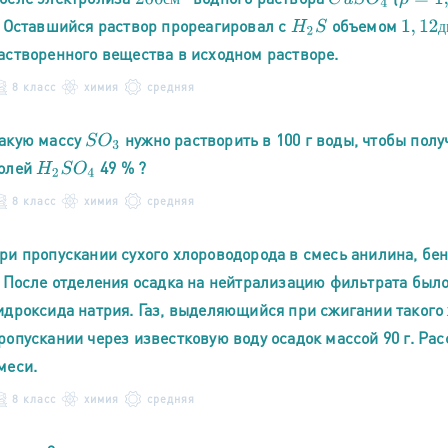
1
,
12
д
. Оставшийся раствор прореагировал с
объемом
H
2
S
д
астворенного вещества в исходном растворе.
8 класс
химия
средняя
акую массу
нужно растворить в 100 г воды, чтобы полу
S
O
3
олей
49 % ?
H
2
S
O
4
8 класс
химия
средняя
ри пропускании сухого хлороводорода в смесь анилина, бен
. После отделения осадка на нейтрализацию фильтрата было
идроксида натрия. Газ, выделяющийся при сжигании такого 
ропускании через известковую воду осадок массой 90 г. Ра
меси.
8 класс
химия
средняя