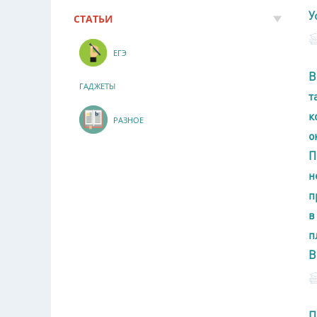
У
СТАТЬИ
ЕГЭ
В
ГАДЖЕТЫ
т
к
РАЗНОЕ
о
П
н
п
в
п
В
П