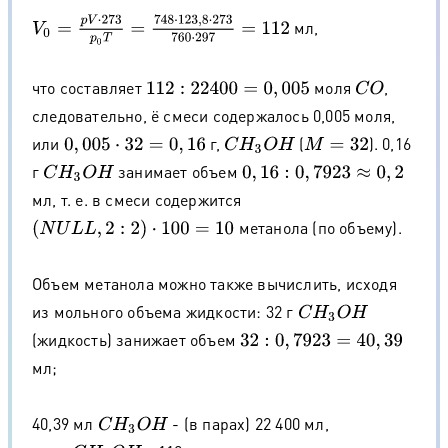
V
0
=
p
V
⋅
273
p
0
T
=
748
⋅
123
,
8
⋅
273
760
⋅
297
=
112
мл,
что составляет
моля
,
112
:
22400
=
0
,
005
C
O
следовательно, ё смеси содержалось 0,005 моля,
или
г,
(
). 0,16
0
,
005
⋅
32
=
0
,
16
C
H
3
O
H
M
=
32
г
занимает объем
C
H
3
O
H
0
,
16
:
0
,
7923
≈
0
,
2
мл, т. е. в смеси содержится
метанола (по объему).
(
N
U
L
L
,
2
:
2
)
⋅
100
=
10
Объем метанола можно также вычислить, исходя
из мольного объема жидкости: 32 г
C
H
3
O
H
(жидкость) занижает объем
32
:
0
,
7923
=
40
,
39
мл;
40,39 мл
- (в парах) 22 400 мл,
C
H
3
O
H