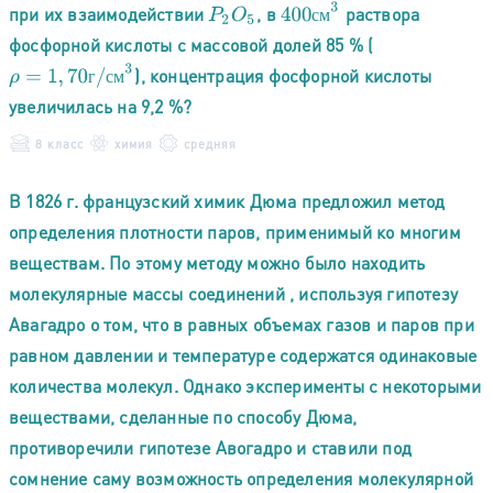
400
с
м
3
при их взаимодействии
, в
раствора
P
2
O
5
с
м
фосфорной кислоты с массовой долей 85 % (
ρ
=
1
,
70
г
/
с
м
3
), концентрация фосфорной кислоты
г
с
м
увеличилась на 9,2 %?
8 класс
химия
средняя
В 1826 г. французский химик Дюма предложил метод
определения плотности паров, применимый ко многим
веществам. По этому методу можно было находить
молекулярные массы соединений , используя гипотезу
Авагадро о том, что в равных объемах газов и паров при
равном давлении и температуре содержатся одинаковые
количества молекул. Однако эксперименты с некоторыми
веществами, сделанные по способу Дюма,
противоречили гипотезе Авогадро и ставили под
сомнение саму возможность определения молекулярной