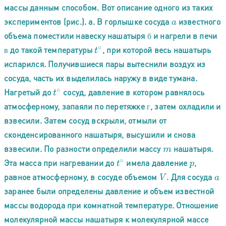
массы данным способом. Вот описание одного из таких
экспериментов (рис.). а. В горлышке сосуда
известного
a
объема поместили навеску нашатыря
и нагрели в печи
б
б
до такой температуры
, при которой весь нашатырь
в
t
∘
в
испарился. Получившиеся пары вытеснили воздух из
сосуда, часть их выделилась наружу в виде тумана.
Нагретый до
сосуд, давление в котором равнялось
t
∘
атмосферному, запаяли по перетяжке
, затем охладили и
г
г
взвесили. Затем сосуд вскрыли, отмыли от
сконденсированного нашатыря, высушили и снова
взвесили. По разности определили массу
нашатыря.
m
Эта масса при нагревании до
имела давление
,
t
∘
p
равное атмосферному, в сосуде объемом
. Для сосуда
V
a
заранее были определены давление и объем известной
массы водорода при комнатной температуре. Отношение
молекулярной массы нашатыря к молекулярной массе