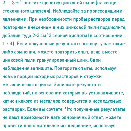
2
−
3
с
м
3
внесите щепотку цинковой пыли (на конце
с
м
стеклянного шпателя). Наблюдайте за происходящими
явлениями. При необходимости пробы растворов перед
повторным внесением в них цинковой пыли подкислите,
добавив туда 2-3 см^3 серной кислоты (в соотношении
). Если полученные результаты вызовут у вас какие-
1
:
4
либо сомнения, можете повторить опыт, взяв вместо
цинковой пыли гранулированный цинк. Свои
наблюдения запишите. Повторите опыты, используя
новые порции исходных растворов и стружки
металлического цинка. Запишите результаты
наблюдений, на основании которых вы устанавливаете,
катион какого из металлов содержится в исследуемых
растворах. Если вы сочтете, Что полученные результаты
не дают возможности дать однозначный ответ, можете
провести дополнительное исследование, используя