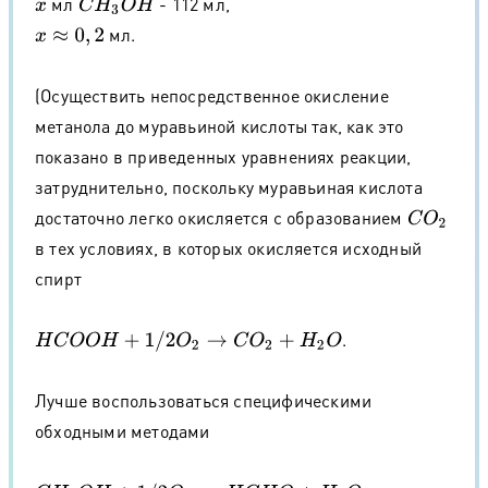
мл
- 112 мл,
x
C
H
3
O
H
мл.
x
≈
0
,
2
(Осуществить непосредственное окисление
метанола до муравьиной кислоты так, как это
показано в приведенных уравнениях реакции,
затруднительно, поскольку муравьиная кислота
достаточно легко окисляется с образованием
C
O
2
в тех условиях, в которых окисляется исходный
спирт
.
H
C
O
O
H
+
1
/
2
O
2
→
C
O
2
+
H
2
O
Лучше воспользоваться специфическими
обходными методами