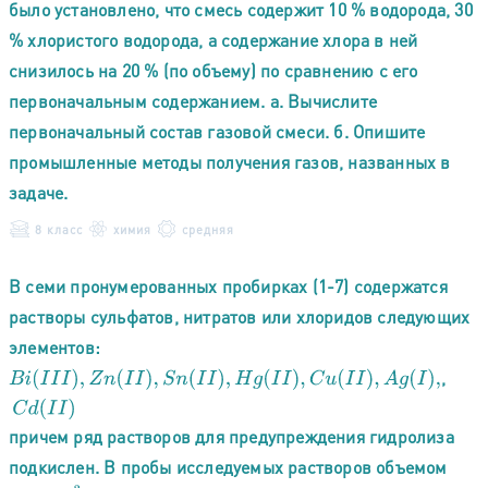
было установлено, что смесь содержит 10 % водорода, 30
% хлористого водорода, а содержание хлора в ней
снизилось на 20 % (по объему) по сравнению с его
первоначальным содержанием. а. Вычислите
первоначальный состав газовой смеси. б. Опишите
промышленные методы получения газов, названных в
задаче.
8 класс
химия
средняя
В семи пронумерованных пробирках (1-7) содержатся
растворы сульфатов, нитратов или хлоридов следующих
элементов:
,
B
i
(
I
I
I
)
,
Z
n
(
I
I
)
,
S
n
(
I
I
)
,
H
g
(
I
I
)
,
C
u
(
I
I
)
,
A
g
(
I
)
,
C
d
(
I
I
)
причем ряд растворов для предупреждения гидролиза
подкислен. В пробы исследуемых растворов объемом