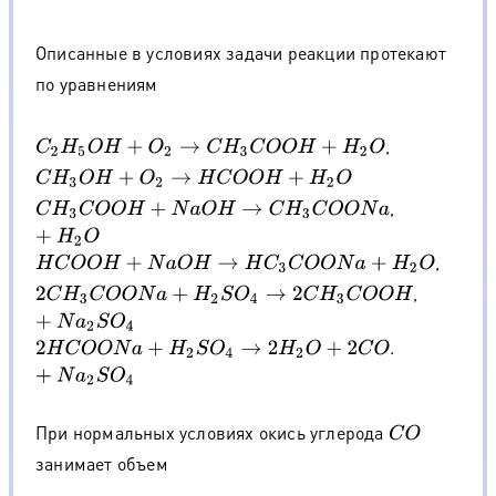
Описанные в условиях задачи реакции протекают
по уравнениям
,
C
2
H
5
O
H
+
O
2
→
C
H
3
C
O
O
H
+
H
2
O
C
H
3
O
H
+
O
2
→
H
C
O
O
H
+
H
2
O
,
C
H
3
C
O
O
H
+
N
a
O
H
→
C
H
3
C
O
O
N
a
+
H
2
O
,
H
C
O
O
H
+
N
a
O
H
→
H
C
3
C
O
O
N
a
+
H
2
O
,
2
C
H
3
C
O
O
N
a
+
H
2
S
O
4
→
2
C
H
3
C
O
O
H
+
N
a
2
S
O
4
.
2
H
C
O
O
N
a
+
H
2
S
O
4
→
2
H
2
O
+
2
C
O
+
N
a
2
S
O
4
При нормальных условиях окись углерода
C
O
занимает объем