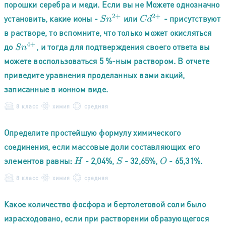
порошки серебра и меди. Если вы не Можете однозначно
установить, какие ионы -
или
- присутствуют
S
n
2
+
C
d
2
+
в растворе, то вспомните, что только может окисляться
S
n
4
+
до
, и тогда для подтверждения своего ответа вы
можете воспользоваться 5 %-ным раствором. В отчете
приведите уравнения проделанных вами акций,
записанные в ионном виде.
8 класс
химия
средняя
Определите простейшую формулу химического
соединения, если массовые доли составляющих его
элементов равны:
- 2,04%,
- 32,65%,
- 65,31%.
H
S
O
8 класс
химия
средняя
Какое количество фосфора и бертолетовой соли было
израсходовано, если при растворении образующегося