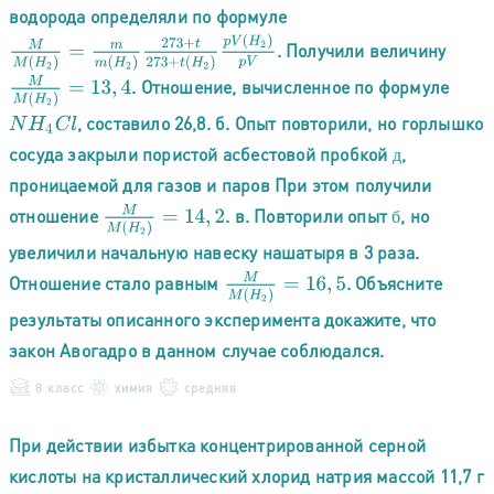
водорода определяли по формуле
M
M
(
H
2
)
=
m
m
(
H
2
)
273
+
t
273
+
t
(
H
2
)
p
V
(
H
2
)
p
V
. Получили величину
M
M
(
H
2
)
=
13
,
4
. Отношение, вычисленное по формуле
, составило 26,8. б. Опыт повторили, но горлышко
N
H
4
C
l
сосуда закрыли пористой асбестовой пробкой
,
д
д
проницаемой для газов и паров При этом получили
M
M
(
H
2
)
=
14
,
2
отношение
. в. Повторили опыт
, но
б
б
увеличили начальную навеску нашатыря в 3 раза.
M
M
(
H
2
)
=
16
,
5
Отношение стало равным
. Объясните
результаты описанного эксперимента докажите, что
закон Авогадро в данном случае соблюдался.
8 класс
химия
средняя
При действии избытка концентрированной серной
кислоты на кристаллический хлорид натрия массой 11,7 г