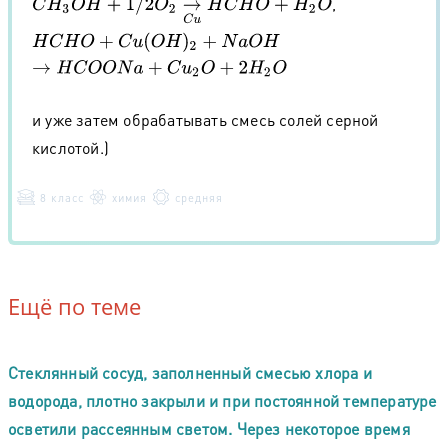
,
C
H
3
O
H
+
1
/
2
O
2
→
C
u
H
C
H
O
+
H
2
O
H
C
H
O
+
C
u
(
O
H
)
2
+
N
a
O
H
→
H
C
O
O
N
a
+
C
u
2
O
+
2
H
2
O
и уже затем обрабатывать смесь солей серной
кислотой.)
8 класс
химия
средняя
Ещё по теме
Стеклянный сосуд, заполненный смесью хлора и
водорода, плотно закрыли и при постоянной температуре
осветили рассеянным светом. Через некоторое время