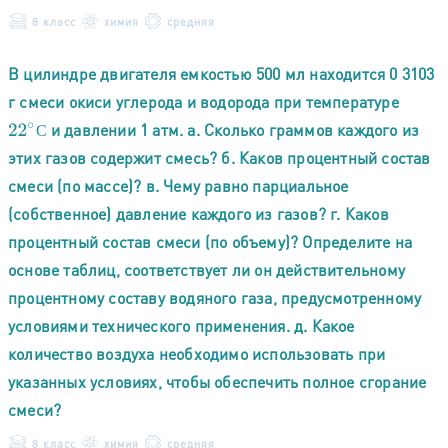
8 класс
химия
средняя
В цилиндре двигателя емкостью 500 мл находится 0 3103
г смеси окиси углерода и водорода при температуре
и давлении 1 атм. а. Сколько граммов каждого из
22
∘
С
С
этих газов содержит смесь? б. Каков процентный состав
смеси (по массе)? в. Чему равно парциальное
(собственное) давление каждого из газов? г. Каков
процентный состав смеси (по объему)? Определите на
основе таблиц, соответствует ли он действительному
процентному составу водяного газа, предусмотренному
условиями технического применения. д. Какое
количество воздуха необходимо использовать при
указанных условиях, чтобы обеспечить полное сгорание
смеси?
8 класс
химия
средняя