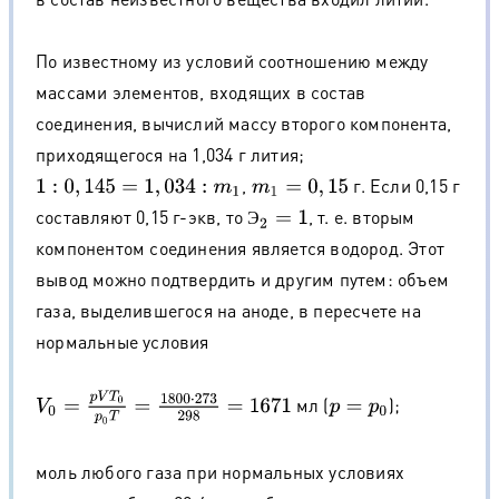
По известному из условий соотношению между
массами элементов, входящих в состав
соединения, вычислий массу второго компонента,
приходящегося на 1,034 г лития;
,
г. Если 0,15 г
1
:
0
,
145
=
1
,
034
:
m
1
m
1
=
0
,
15
составляют 0,15 г-экв, то
, т. е. вторым
Э
2
=
1
Э
компонентом соединения является водород. Этот
вывод можно подтвердить и другим путем: объем
газа, выделившегося на аноде, в пересчете на
нормальные условия
V
0
=
p
V
T
0
p
0
T
=
1800
⋅
273
298
=
1671
мл (
);
p
=
p
0
моль любого газа при нормальных условиях