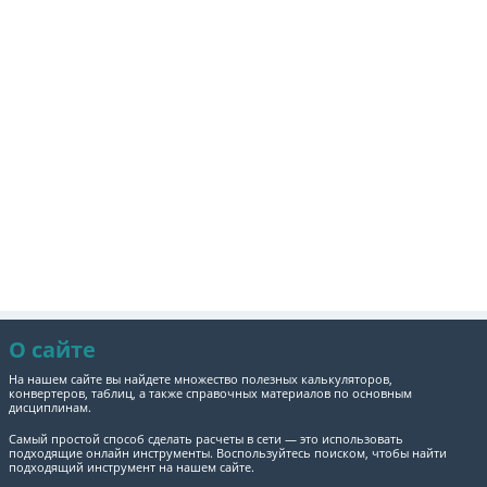
О сайте
На нашем сайте вы найдете множество полезных калькуляторов,
конвертеров, таблиц, а также справочных материалов по основным
дисциплинам.
Самый простой способ сделать расчеты в сети — это использовать
подходящие онлайн инструменты. Воспользуйтесь поиском, чтобы найти
подходящий инструмент на нашем сайте.