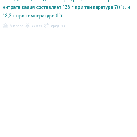
нитрата калия составляет 138 г при температуре
и
70
∘
С
С
13,3 г при температуре
.
0
∘
С
С
8 класс
химия
средняя