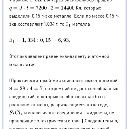
Кл, которые
q
=
J
⋅
t
=
7200
⋅
2
=
14400
выделили 0,15 г-экв металла. Если по массе 0,15 г-
экв составляют 1,034 г, то
металла
Э
1
Э
.
Э
1
=
1
,
034
:
0
,
15
=
6
,
93
Э
Этот эквивалент равен эквиваленту и атомной
массе лития,
(Практически такой же эквивалент имеет кремний
, но кремний не дает солеобразных
Э
=
28
:
4
=
7
Э
соединений, в которых он образовывал бы в
расплаве катионы, разряжающиеся на катоде,
и аналогичные соединения - жидкости, не
S
i
C
l
4
проводящие электрического тока.) Следовательно,
в состав неизвестного вещества входил литий.