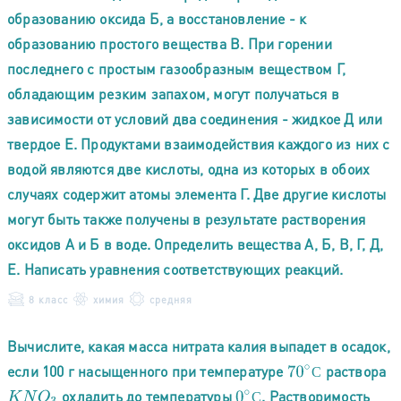
образованию оксида Б, а восстановление - к
образованию простого вещества В. При горении
последнего с простым газообразным веществом Г,
обладающим резким запахом, могут получаться в
зависимости от условий два соединения - жидкое Д или
твердое Е. Продуктами взаимодействия каждого из них с
водой являются две кислоты, одна из которых в обоих
случаях содержит атомы элемента Г. Две другие кислоты
могут быть также получены в результате растворения
оксидов А и Б в воде. Определить вещества А, Б, В, Г, Д,
Е. Написать уравнения соответствующих реакций.
8 класс
химия
средняя
Вычислите, какая масса нитрата калия выпадет в осадок,
если 100 г насыщенного при температуре
раствора
70
∘
С
С
охладить до температуры
. Растворимость
K
N
O
3
0
∘
С
С