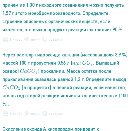
причем из 1,00 г исходного соединения можно получить
1,57 г этого монобромпроизводного. Определите
строение описанных органических веществ, если
известно, что выход продукта реакции составляет 90 %.
8 класс
химия
средняя
Через раствор гидроксида кальция (массовая доля 3,9 %)
массой 100 г пропустили 0,56 л (н.у.)
. Выпавший
C
O
2
осадок (
) прокалили. Масса остатка после
C
a
C
O
3
прокаливания оказалась равной 1,2 г. Определите выход
(в процентах) в первой реакции, если известно,
C
a
C
O
3
что выход второй реакции является количественным (100
%).
8 класс
химия
средняя
Окисление оксида А кислородом приводит к