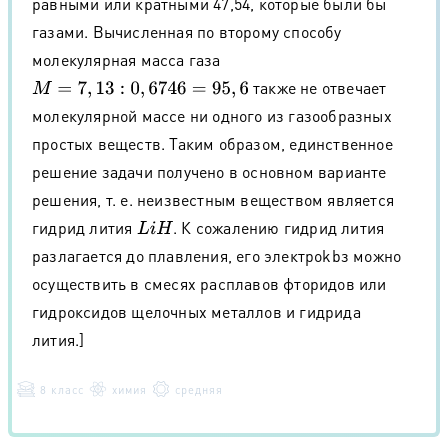
равными или кратными 47,54, которые были бы
газами. Вычисленная по второму способу
молекулярная масса газа
также не отвечает
M
=
7
,
13
:
0
,
6746
=
95
,
6
молекулярной массе ни одного из газообразных
простых веществ. Таким образом, единственное
решение задачи получено в основном варианте
решения, т. е. неизвестным веществом является
гидрид лития
. К сожалению гидрид лития
L
i
H
разлагается до плавления, его электроkbз можно
осуществить в смесях расплавов фторидов или
гидроксидов щелочных металлов и гидрида
лития.]
8 класс
химия
средняя