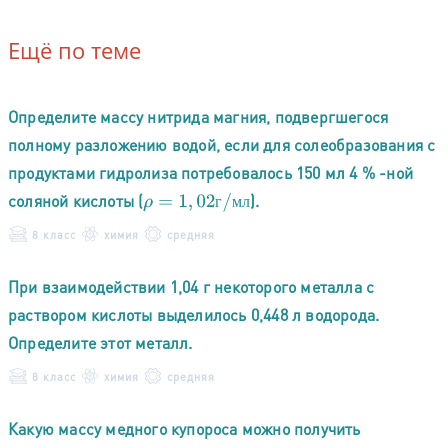
Ещё по теме
Определите массу нитрида магния, подвергшегося
полному разложению водой, если для солеобразования с
продуктами гидролиза потребовалось 150 мл 4 % -ной
соляной кислоты (
).
ρ
=
1
,
02
г
/
м
л
г
м
л
8 класс
химия
средняя
При взаимодействии 1,04 г некоторого металла с
раствором кислоты выделилось 0,448 л водорода.
Определите этот металл.
8 класс
химия
средняя
Какую массу медного купороса можно получить