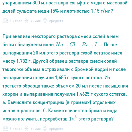
упариванием 300 мл раствора сульфата меди с массовой
долей сульфата меди 15% и плотностью 1,15 г/мл?
8 класс
химия
средняя
При анализе некоторого раствора смеси солей в нем
были обнаружены ионы
. После
N
a
+
,
C
l
−
,
B
r
−
,
I
−
выпаривания 20 мл этого раствора сухой остаток имел
массу 1,732 г. Другой образец раствора смеси солей
такого же объема встряхивали с бромной водой и после
выпаривания получили 1,685 г сухого остатка. Из
третьего образца также объемом 20 мл после насыщения
хлором и выпаривания получили 1,4625 г сухого остатка.
а. Вычислите концентрацию (в граммах) отдельных
ионов в растворе. б. Какие количества брома и иода
1
м
3
можно получить, переработав
этого раствора?
м
8 класс
химия
средняя