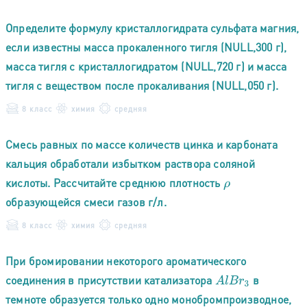
Определите формулу кристаллогидрата сульфата магния,
если известны масса прокаленного тигля (NULL,300 г),
масса тигля с кристаллогидратом (NULL,720 г) и масса
тигля с веществом после прокаливания (NULL,050 г).
8 класс
химия
средняя
Смесь равных по массе количеств цинка и карбоната
кальция обработали избытком раствора соляной
кислоты. Рассчитайте среднюю плотность
ρ
образующейся смеси газов г/л.
8 класс
химия
средняя
При бромировании некоторого ароматического
соединения в присутствии катализатора
в
A
l
B
r
3
темноте образуется только одно монобромпроизводное,