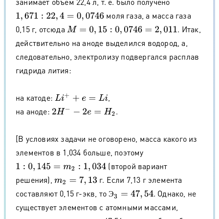
занимает объем 22,4 л, т. е. было получено
моля газа, а масса газа
1
,
671
:
22
,
4
=
0
,
0746
0,15 г, отсюда
. Итак,
M
=
0
,
15
:
0
,
0746
=
2
,
011
действительно на аноде выделился водород, а,
следовательно, электролизу подвергался расплав
гидрида лития:
на катоде:
,
L
i
+
+
e
=
L
i
на аноде:
.
2
H
−
−
2
e
=
H
2
[В условиях задачи не оговорено, масса какого из
элементов в 1,034 больше, поэтому
(второй вариант
1
:
0
,
145
=
m
2
:
1
,
034
решения),
г. Если 7,13 г элемента
m
2
=
7
,
13
составляют 0,15 г-экв, то
. Однако, не
Э
3
=
47
,
54
Э
существует элементов с атомными массами,