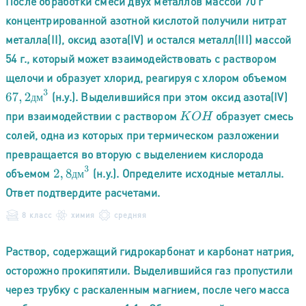
После обработки смеси двух металлов массой 70 г
концентрированной азотной кислотой получили нитрат
металла(II), оксид азота(IV) и остался металл(III) массой
54 г., который может взаимодействовать с раствором
щелочи и образует хлорид, реагируя с хлором объемом
67
,
2
д
м
3
(н.у.). Выделившийся при этом оксид азота(IV)
д
м
при взаимодействии с раствором
образует смесь
K
O
H
солей, одна из которых при термическом разложении
превращается во вторую с выделением кислорода
2
,
8
д
м
3
объемом
(н.у.). Определите исходные металлы.
д
м
Ответ подтвердите расчетами.
8 класс
химия
средняя
Раствор, содержащий гидрокарбонат и карбонат натрия,
осторожно прокипятили. Выделившийся газ пропустили
через трубку с раскаленным магнием, после чего масса