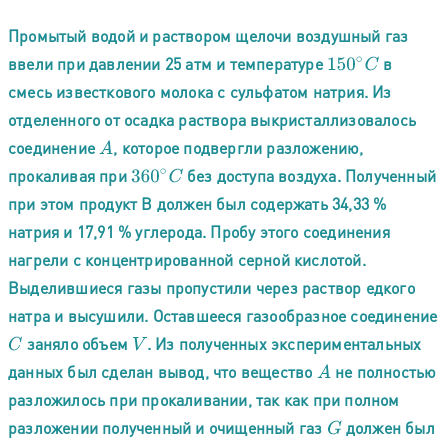
Промытый водой и раствором щелочи воздушный газ
ввели при давлении 25 атм и температуре
в
150
∘
C
смесь известкового молока с сульфатом натрия. Из
отделенного от осадка раствора выкристаллизовалось
соединение
, которое подвергли разложению,
A
прокаливая при
без доступа воздуха. Полученный
360
∘
C
при этом продукт В должен был содержать 34,33 %
натрия и 17,91 % углерода. Пробу этого соединения
нагрели с концентрированной серной кислотой.
Выделившиеся газы пропустили через раствор едкого
натра и высушили. Оставшееся газообразное соединение
заняло объем
. Из полученных экспериментальных
C
V
данных был сделан вывод, что вещество
не полностью
A
разложилось при прокаливании, так как при полном
разложении полученный и очищенный газ
должен был
G