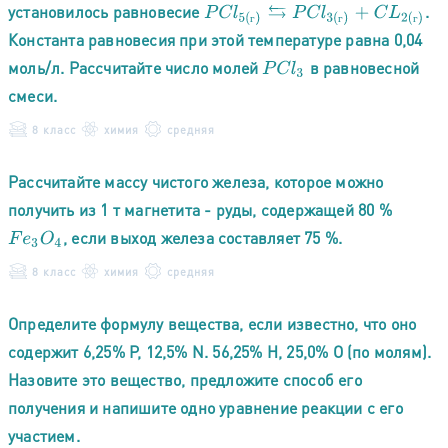
установилось равновесие
.
P
C
l
5
(
г
)
⇆
P
C
l
3
(
г
)
+
C
L
2
(
г
)
г
г
г
Константа равновесия при этой температуре равна 0,04
моль/л. Рассчитайте число молей
в равновесной
P
C
l
3
смеси.
8 класс
химия
средняя
Рассчитайте массу чистого железа, которое можно
получить из 1 т магнетита - руды, содержащей 80 %
, если выход железа составляет 75 %.
F
e
3
O
4
8 класс
химия
средняя
Определите формулу вещества, если известно, что оно
содержит 6,25% Р, 12,5% N. 56,25% Н, 25,0% О (по молям).
Назовите это вещество, предложите способ его
получения и напишите одно уравнение реакции с его
участием.