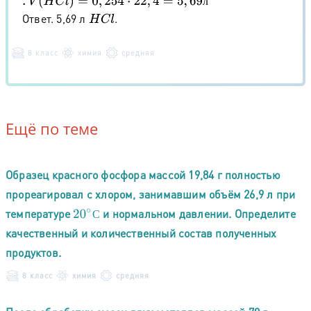
л
Ответ. 5,69 л
.
H
C
l
8 класс
химия
средняя
Ещё по теме
Образец красного фосфора массой 19,84 г полностью
прореагировал с хлором, занимавшим объём 26,9 л при
температуре
и нормальном давлении. Определите
20
∘
С
С
качественный и количественный состав полученных
продуктов.
8 класс
химия
средняя