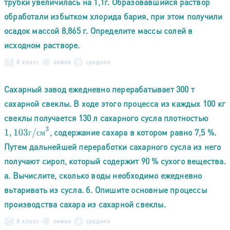
трубки увеличилась на 1,1г. Образовавшийся раствор
обработали избытком хлорида бария, при этом получили
осадок массой 8,865 г. Определите массы солей в
исходном растворе.
8 класс
химия
средняя
Сахарный завод ежедневно перерабатывает 300 т
сахарной свеклы. В ходе этого процесса из каждых 100 кг
свеклы получается 130 л сахарного сусла плотностью
1
,
103
г
/
с
м
3
, содержание сахара в котором равно 7,5 %.
г
с
м
Путем дальнейшей переработки сахарного сусла из него
получают сироп, который содержит 90 % сухого вещества.
а. Вычислите, сколько воды необходимо ежедневно
вьтаривать из сусла. б. Опишите основные процессы
производства сахара из сахарной свеклы.
8 класс
химия
средняя