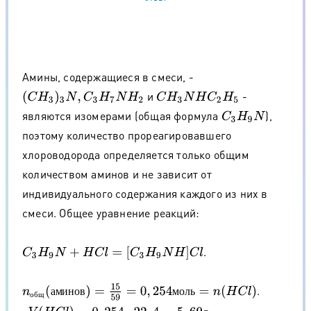
Амины, содержащиеся в смеси, -
и
-
(
C
H
3
)
3
N
,
C
3
H
7
N
H
2
C
H
3
N
H
C
2
H
5
являются изомерами (общая формула
),
C
3
H
9
N
поэтому количество прореагировавшего
хлороводорода определяется только общим
количеством аминов и не зависит от
индивидуального содержания каждого из них в
смеси. Общее уравнение реакций:
.
C
3
H
9
N
+
H
C
l
=
[
C
3
H
9
N
H
]
C
l
n
о
б
щ
(
а
м
и
н
о
в
)
=
15
59
=
0
,
254
м
о
л
ь
=
n
(
H
C
l
)
.
V
(
H
C
l
)
=
0
,
254
⋅
22
,
4
=
.
а
м
и
н
о
в
м
о
л
ь
о
б
щ