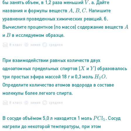
бы занять объем, в 1,2 раза меньший
. а. Дайте
V
названия и формулы веществ
,
,
. Haпишите
A
B
C
уравнения проведенных химических реакций. б.
Вычислите процентное (по массе) содержание веществ
A
и
в исследуемом образце.
B
8 класс
химия
средняя
При взаимодействии равных количеств двух
одноатомных предельных спиртов (
и
) образовалось
X
Y
три простых эфира массой 18 г и 0,3 моль
.
H
2
O
Определите количество атомов водорода в составе
молекулы более легкого спирта.
8 класс
химия
средняя
В сосуде объёмом 5,0 л находится 1 моль
. Сосуд
P
C
l
5
нагрели до некоторой температуры, при этом