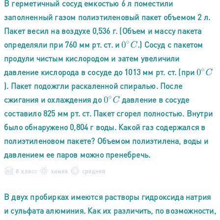
В герметичный сосуд емкостью 6 л поместили
заполненный газом полиэтиленовый пакет объемом 2 л.
Пакет весил на воздухе 0,536 г. (Объем и массу пакета
определяли при 760 мм рт. ст. и
.) Сосуд с пакетом
0
∘
C
продули чистым кислородом и затем увеличили
давление кислорода в сосуде до 1013 мм рт. ст. (при
0
∘
C
). Пакет подожгли раскаленной спиралью. После
сжигания и охлаждения до
давление в сосуде
0
∘
C
составило 825 мм рт. ст. Пакет сгорел полностью. Внутри
было обнаружено 0,804 г воды. Какой газ содержался в
полиэтиленовом пакете? Объемом полиэтилена, воды и
давлением ее паров можно пренебречь.
8 класс
химия
средняя
В двух пробирках имеются растворы гидроксида натрия
и сульфата алюминия. Как их различить, по возможности,