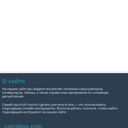
О сайте
На нашем сайте вы найдете множество полезных калькуляторов,
конвертеров, таблиц, а также справочных материалов по основным
дисциплинам.
Самый простой способ сделать расчеты в сети — это использовать
подходящие онлайн инструменты. Воспользуйтесь поиском, чтобы найти
подходящий инструмент на нашем сайте.
calcsbox.com