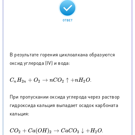
ОТВЕТ
В результате горения циклоалкана образуются
оксид углерода (IV) и вода:
.
C
n
H
2
n
+
O
2
→
n
C
O
2
↑
+
n
H
2
O
При пропускании оксида углерода через раствор
гидроксида кальция выпадает осадок карбоната
кальция:
.
C
O
2
+
C
a
(
O
H
)
2
→
C
a
C
O
3
↓
+
H
2
O