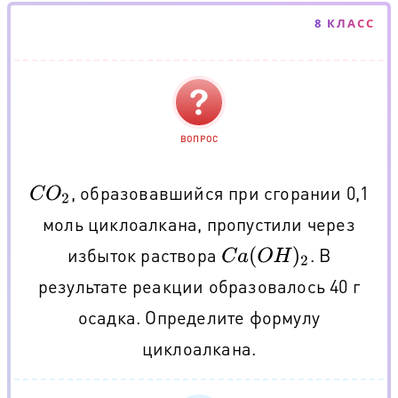
8 КЛАСС
ВОПРОС
, образовавшийся при сгорании 0,1
C
O
2
моль циклоалкана, пропустили через
избыток раствора
. В
C
a
(
O
H
)
2
результате реакции образовалось 40 г
осадка. Определите формулу
циклоалкана.