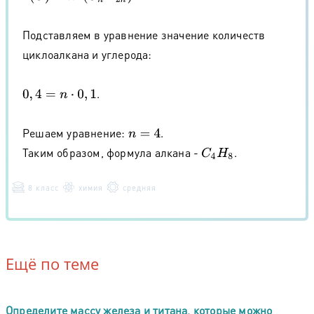
Подставляем в уравнение значение количеств
циклоалкана и углерода:
.
0
,
4
=
n
⋅
0
,
1
Решаем уравнение:
.
n
=
4
Таким образом, формула алкана -
.
C
4
H
8
8 класс
химия
средняя
Ещё по теме
Определите массу железа и титана, которые можно