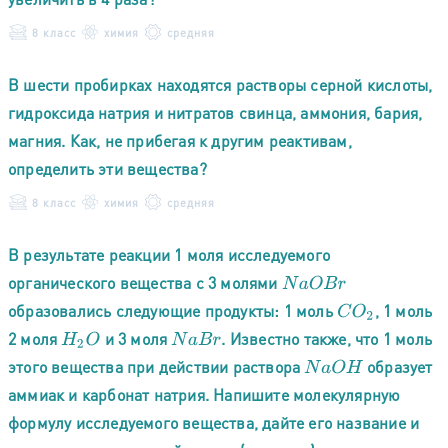
8 класс
химия
средняя
В шести пробирках находятся растворы серной кислоты,
гидроксида натрия и нитратов свинца, аммония, бария,
магния. Как, не прибегая к другим реактивам,
определить эти вещества?
8 класс
химия
средняя
В результате реакции 1 моля исследуемого
органического вещества с 3 молями
N
a
O
B
r
образовались следующие продукты: 1 моль
, 1 моль
C
O
2
2 моля
и 3 моля
. Известно также, что 1 моль
H
2
O
N
a
B
r
этого вещества при действии раствора
образует
N
a
O
H
аммиак и карбонат натрия. Напишите молекулярную
формулу исследуемого вещества, дайте его название и