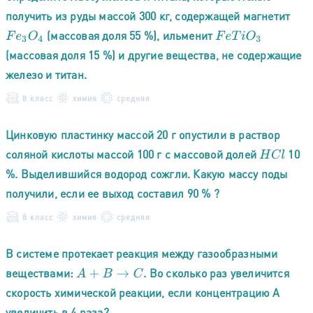
получить из руды массой 300 кг, содержащей магнетит
(массовая доля 55 %), ильменит
F
e
3
O
4
F
e
T
i
O
3
(массовая доля 15 %) и другие вещества, не содержащие
железо и титан.
8 класс
химия
средняя
Цинковую пластинку массой 20 г опустили в раствор
соляной кислоты массой 100 г с массовой долей
10
H
C
l
%. Выделившийся водород сожгли. Какую массу поды
получили, если ее выход составил 90 % ?
8 класс
химия
средняя
В системе протекает реакция между газообразными
веществами:
. Во сколько раз увеличится
A
+
B
→
C
скорость химической реакции, если концентрацию А
увеличить в 4 раза?