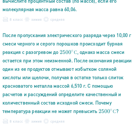
вычислите процентный состав (по массе), если его
молекулярная масса равна 60,06.
8 класс
химия
средняя
После пропускания электрического разряда через 10,00 г
смеси черного и серого порошков происходит бурная
реакция с разогревом до
, однако масса смеси
2500
∘
С
С
остается при этом неизменной. После окончания реакции
один из ее продуктов отмывают избытком соляной
кислоты или щелочи, получая в остатке только слиток
красноватого металла массой 6,510 г. С помощью
расчетов и рассуждений определите качественный и
количественный состав исходной смеси. Почему
температура реакции не может превысить
?
2500
∘
С
С
8 класс
химия
средняя