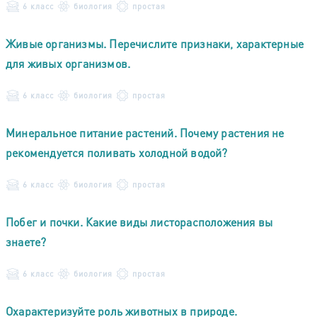
6 класс
биология
простая
Живые организмы. Перечислите признаки, характерные
для живых организмов.
6 класс
биология
простая
Минеральное питание растений. Почему растения не
рекомендуется поливать холодной водой?
6 класс
биология
простая
Побег и почки. Какие виды листорасположения вы
знаете?
6 класс
биология
простая
Охарактеризуйте роль животных в природе.