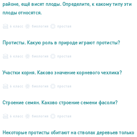
районе, ещё висят плоды. Определите, к какому типу эти
плоды относятся.
6 класс
биология
простая
Протисты. Какую роль в природе играют протисты?
6 класс
биология
простая
Участки корня. Каково значение корневого чехлика?
6 класс
биология
простая
Строение семян. Каково строение семени фасоли?
6 класс
биология
простая
Некоторые протисты обитают на стволах деревьев только