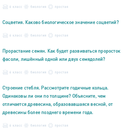
6 класс
биология
простая
Соцветия. Каково биологическое значение соцветий?
6 класс
биология
простая
Прорастание семян. Как будет развиваться проросток
фасоли, лишённый одной или двух семядолей?
6 класс
биология
простая
Строение стебля. Рассмотрите годичные кольца.
Одинаковы ли они по толщине? Объясните, чем
отличается древесина, образовавшаяся весной, от
древесины более позднего времени года.
6 класс
биология
простая