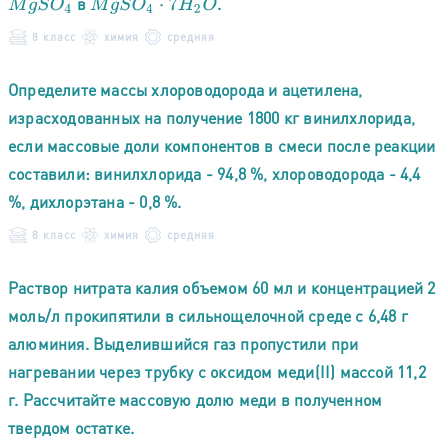
в
.
M
g
S
O
4
M
g
S
O
4
⋅
7
H
2
O
8 класс
химия
средняя
Определите массы хлороводорода и ацетилена,
израсходованных на получение 1800 кг винилхлорида,
если массовые доли компонентов в смеси после реакции
составили: винилхлорида - 94,8 %, хлороводорода - 4,4
%, дихлорэтана - 0,8 %.
8 класс
химия
средняя
Раствор нитрата калия объемом 60 мл и концентрацией 2
моль/л прокипятили в сильнощелочной среде с 6,48 г
алюминия. Выделившийся газ пропустили при
нагревании через трубку с оксидом меди(II) массой 11,2
г. Рассчитайте массовую долю меди в полученном
твердом остатке.