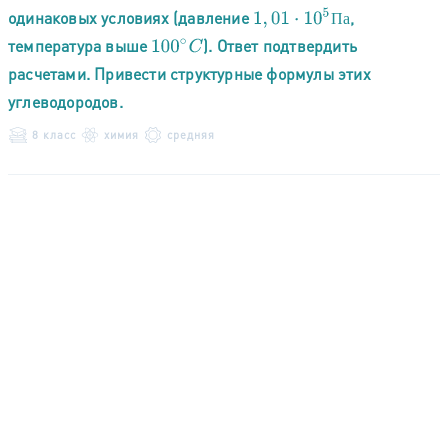
1
,
01
⋅
10
5
П
а
одинаковых условиях (давление
,
П
а
температура выше
). Ответ подтвердить
100
∘
C
расчетами. Привести структурные формулы этих
углеводородов.
8 класс
химия
средняя