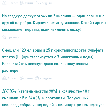
8 класс
химия
средняя
На гладкую доску положили 2 кирпича — один плашмя, а
другой на ребро. Кирпичи весят одинаково. Какой кирпич
соскользнет первым, если наклонять доску?
средняя
Смешали 120 мл воды и 25 г кристаллогидрата сульфата
железа (II) (кристаллизуется с 7 молекулами воды).
Рассчитайте массовую долю соли в полученном
растворе.
8 класс
химия
средняя
(степень частоты 98%) в количестве 40 г
K
C
l
O
3
смешали с 5 г
и прокалили. Полученный
M
n
O
2
кислород собрали над водой в цилиндр при температуре