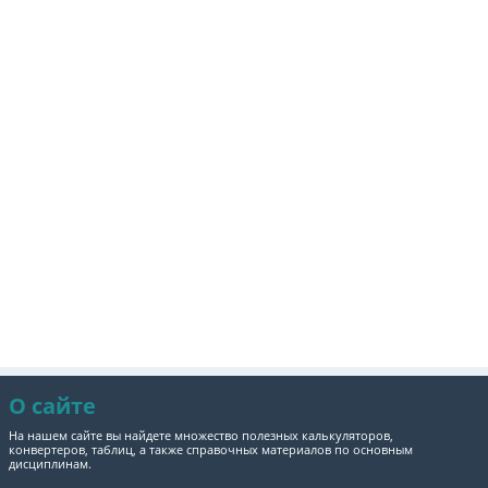
О сайте
На нашем сайте вы найдете множество полезных калькуляторов,
конвертеров, таблиц, а также справочных материалов по основным
дисциплинам.