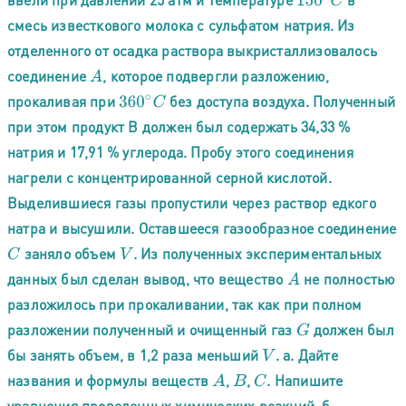
150
∘
C
смесь известкового молока с сульфатом натрия. Из
отделенного от осадка раствора выкристаллизовалось
соединение
, которое подвергли разложению,
A
прокаливая при
без доступа воздуха. Полученный
360
∘
C
при этом продукт В должен был содержать 34,33 %
натрия и 17,91 % углерода. Пробу этого соединения
нагрели с концентрированной серной кислотой.
Выделившиеся газы пропустили через раствор едкого
натра и высушили. Оставшееся газообразное соединение
заняло объем
. Из полученных экспериментальных
C
V
данных был сделан вывод, что вещество
не полностью
A
разложилось при прокаливании, так как при полном
разложении полученный и очищенный газ
должен был
G
бы занять объем, в 1,2 раза меньший
. а. Дайте
V
названия и формулы веществ
,
,
. Haпишите
A
B
C
уравнения проведенных химических реакций. б.