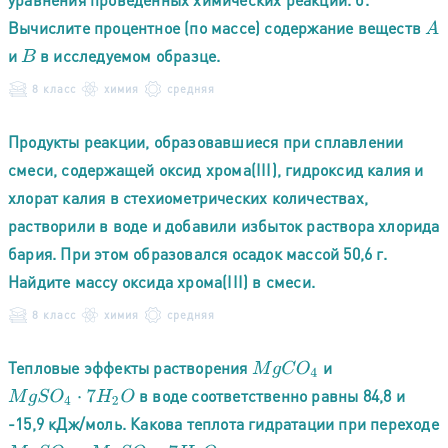
Вычислите процентное (по массе) содержание веществ
A
и
в исследуемом образце.
B
8 класс
химия
средняя
Продукты реакции, образовавшиеся при сплавлении
смеси, содержащей оксид хрома(III), гидроксид калия и
хлорат калия в стехиометрических количествах,
растворили в воде и добавили избыток раствора хлорида
бария. При этом образовался осадок массой 50,6 г.
Найдите массу оксида хрома(III) в смеси.
8 класс
химия
средняя
Тепловые эффекты растворения
и
M
g
C
O
4
в воде соответственно равны 84,8 и
M
g
S
O
4
⋅
7
H
2
O
-15,9 кДж/моль. Какова теплота гидратации при переходе