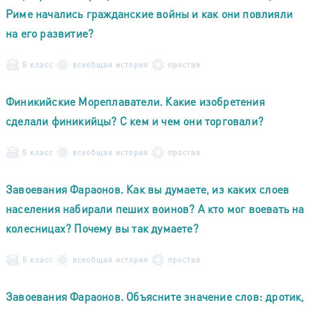
Риме начались гражданские войны и как они повлияли
на его развитие?
5 класс
всеобщая история
простая
Финикийские Мореплаватели. Какие изобретения
сделали финикийцы? С кем и чем они торговали?
5 класс
всеобщая история
простая
Завоевания Фараонов. Как вы думаете, из каких слоев
населения набирали пеших воинов? А кто мог воевать на
колесницах? Почему вы так думаете?
5 класс
всеобщая история
простая
Завоевания Фараонов. Объясните значение слов: дротик,