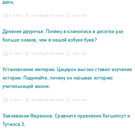
дань.
5 класс
всеобщая история
простая
Древнее двуречье. Почему в клинописи в десятки раз
больше знаков, чем в нашей азбуке букв?
5 класс
всеобщая история
простая
Установление империи. Цицерон высоко ставил изучение
истории. Подумайте, почему он называл историю
учительницей жизни.
5 класс
всеобщая история
простая
Завоевания Фараонов. Сравните правление Хатшепсут и
Тутмоса 3.