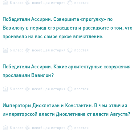
5 класс
всеобщая история
простая
Победители Ассирии. Совершите «прогулку» по
Вавилону в период его расцвета и расскажите о том, что
произвело на вас самое яркое впечатление.
5 класс
всеобщая история
простая
Победители Ассирии. Какие архитектурные сооружения
прославили Вавилон?
5 класс
всеобщая история
простая
Императоры Диоклетиан и Константин. В чем отличия
императорской власти Диоклетиана от власти Августа?
5 класс
всеобщая история
простая