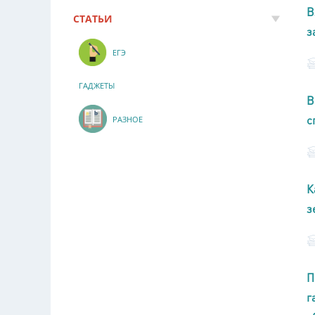
В
СТАТЬИ
з
ЕГЭ
ГАДЖЕТЫ
В
с
РАЗНОЕ
К
з
П
г