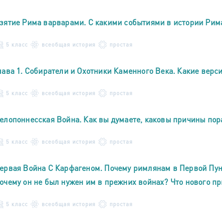
зятие Рима варварами. С какими событиями в истории Рим
5 класс
всеобщая история
простая
лава 1. Собиратели и Охотники Каменного Века. Какие верс
5 класс
всеобщая история
простая
елопоннесская Война. Как вы думаете, каковы причины по
5 класс
всеобщая история
простая
ервая Война С Карфагеном. Почему римлянам в Первой Пун
очему он не был нужен им в прежних войнах? Что нового п
5 класс
всеобщая история
простая