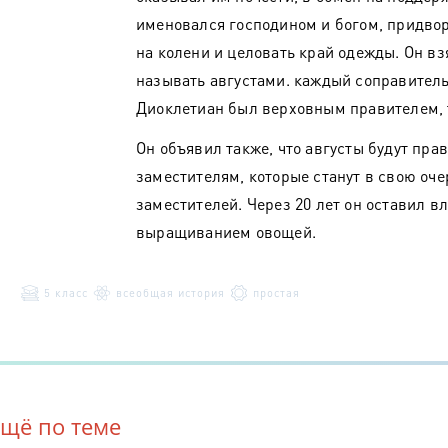
именовался господином и богом, придво
на колени и целовать край одежды. Он вз
называть августами. каждый соправитель
Диоклетиан был верховным правителем, т
Он объявил также, что августы будут прав
заместителям, которые станут в свою оче
заместителей. Через 20 лет он оставил вл
выращиванием овощей.
5 класс
всеобщая история
простая
Ещё по теме