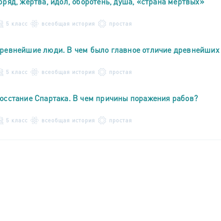
бряд, жертва, идол, оборотень, душа, «страна мертвых»
5 класс
всеобщая история
простая
ревнейшие люди. В чем было главное отличие древнейших
5 класс
всеобщая история
простая
осстание Спартака. В чем причины поражения рабов?
5 класс
всеобщая история
простая