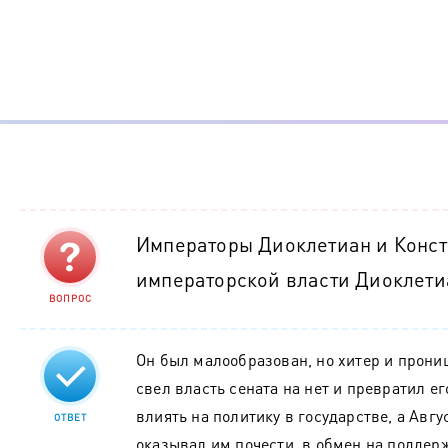
Императоры Диоклетиан и Конст
императорской власти Диоклетиа
ВОПРОС
Он был малообразован, но хитер и прониц
свел власть сената на нет и превратил ег
влиять на политику в государстве, а Авгу
ОТВЕТ
оказывал им почести, в обмен на поддержк