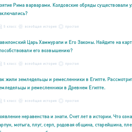
зятие Рима варварами. Колдовские обряды существовали у
аключались?
5 класс
всеобщая история
простая
авилонский Царь Хаммурапи и Его Законы. Найдите на карт
пособствовали его возвышению?
5 класс
всеобщая история
простая
ак жили земледельцы и ремесленники в Египте. Рассмотрит
емледельцы и ремесленники в Древнем Египте.
5 класс
всеобщая история
простая
оявление неравенства и знати. Счет лет в истории. Что озн
арпун, мотыга, плуг, серп, родовая община, старейшина, пл