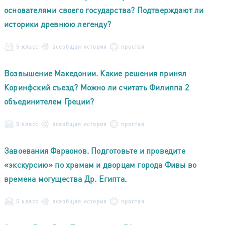
основателями своего государства? Подтверждают ли
историки древнюю легенду?
5 класс
всеобщая история
простая
Возвышение Македонии. Какие решения принял
Коринфский съезд? Можно ли считать Филиппа 2
объединителем Греции?
5 класс
всеобщая история
простая
Завоевания Фараонов. Подготовьте и проведите
«экскурсию» по храмам и дворцам города Фивы во
времена могущества Др. Египта.
5 класс
всеобщая история
простая