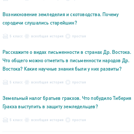
Возникновение земледелия и скотоводства. Почему
сородичи слушались старейшин?
5 класс
всеобщая история
простая
Расскажите о видах письменности в странах Др. Востока.
Что общего можно отметить в письменности народов Др.
Востока? Какие научные знания были у них развиты?
5 класс
всеобщая история
простая
Земельный налог братьев гракхов. Что побудило Тиберия
Гракха выступить в защиту земледельцев?
5 класс
всеобщая история
простая