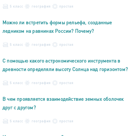
5 класс
география
простая
Можно ли встретить формы рельефа, созданные
ледником на равнинах России? Почему?
5 класс
география
простая
С помощью какого астрономического инструмента в
древности определяли высоту Солнца над горизонтом?
5 класс
география
простая
В чем проявляется взаимодействие земных оболочек
друг с другом?
5 класс
география
простая