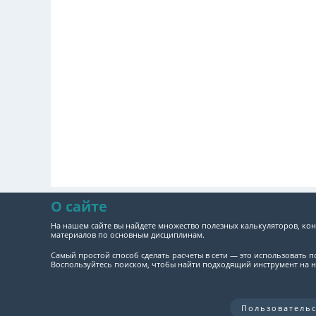
О сайте
На нашем сайте вы найдете множество полезных калькуляторов, кон
материалов по основным дисциплинам.
Самый простой способ сделать расчеты в сети — это использовать 
Воспользуйтесь поиском, чтобы найти подходящий инструмент на н
Пользователь