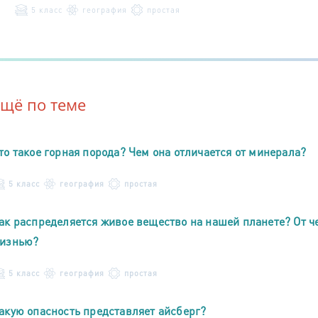
5 класс
география
простая
Ещё по теме
то такое горная порода? Чем она отличается от минерала?
5 класс
география
простая
ак распределяется живое вещество на нашей планете? От 
изнью?
5 класс
география
простая
акую опасность представляет айсберг?