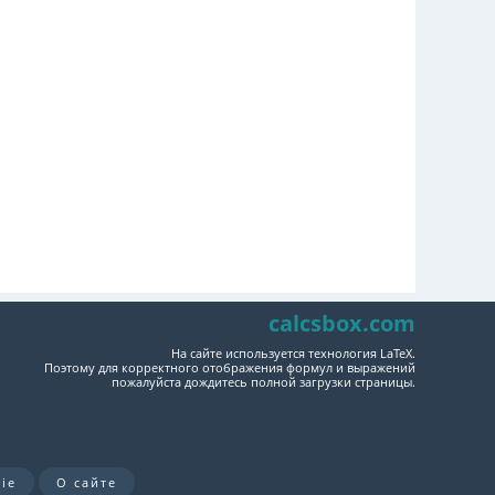
calcsbox.com
На сайте используется технология LaTeX.
Поэтому для корректного отображения формул и выражений
пожалуйста дождитесь полной загрузки страницы.
ie
О сайте