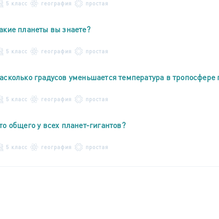
5 класс
география
простая
акие планеты вы знаете?
5 класс
география
простая
асколько градусов уменьшается температура в тропосфере 
5 класс
география
простая
то общего у всех планет-гигантов?
5 класс
география
простая