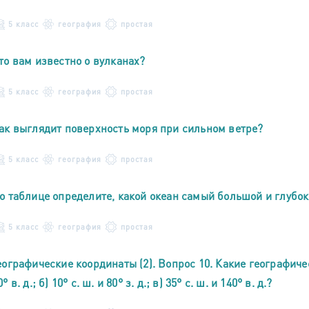
5 класс
география
простая
то вам известно о вулканах?
5 класс
география
простая
ак выглядит поверхность моря при сильном ветре?
5 класс
география
простая
о таблице определите, какой океан самый большой и глубо
5 класс
география
простая
еографические координаты (2). Вопрос 10. Какие географиче
0° в. д.; б) 10° с. ш. и 80° з. д.; в) 35° с. ш. и 140° в. д.?