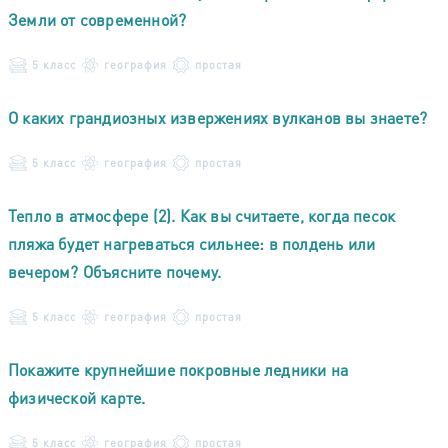
Земли от современной?
5 класс
география
простая
О каких грандиозных извержениях вулканов вы знаете?
5 класс
география
простая
Тепло в атмосфере (2). Как вы считаете, когда песок
пляжа будет нагреваться сильнее: в полдень или
вечером? Объясните почему.
5 класс
география
простая
Покажите крупнейшие покровные ледники на
физической карте.
5 класс
география
простая