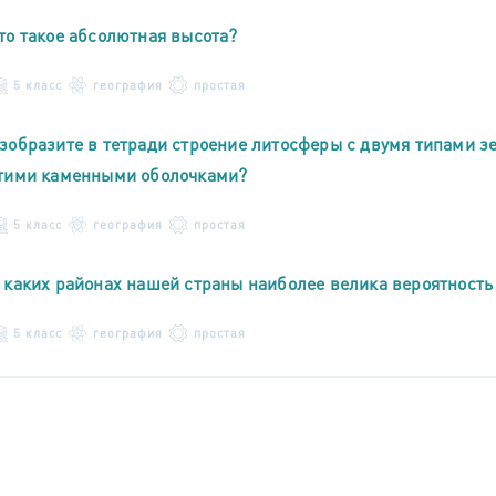
то такое абсолютная высота?
5 класс
география
простая
зобразите в тетради строение литосферы с двумя типами 
тими каменными оболочками?
5 класс
география
простая
 каких районах нашей страны наиболее велика вероятность
5 класс
география
простая