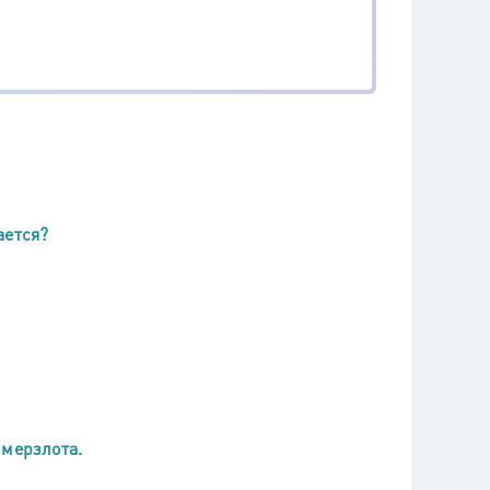
ается?
 мерзлота.