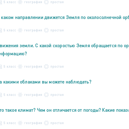
5 класс
география
простая
 каком направлении движется Земля по околосолнечной ор
5 класс
география
простая
вижения земли. С какой скоростью Земля обращается по ор
нформацию?
5 класс
география
простая
а какими облаками вы можете наблюдать?
5 класс
география
простая
то такое климат? Чем он отличается от погоды? Какие пока
5 класс
география
простая