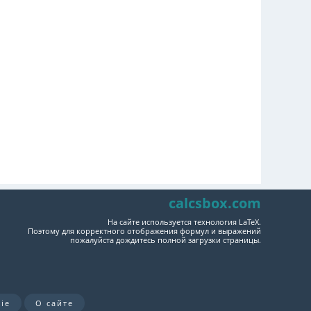
calcsbox.com
На сайте используется технология LaTeX.
Поэтому для корректного отображения формул и выражений
пожалуйста дождитесь полной загрузки страницы.
ie
О сайте