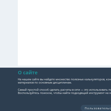
О сайте
На нашем сайте вы найдете множество полезных калькуляторов, кон
материалов по основным дисциплинам.
Самый простой способ сделать расчеты в сети — это использовать 
Воспользуйтесь поиском, чтобы найти подходящий инструмент на н
Пользователь