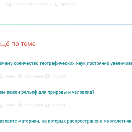
5 класс
география
простая
Ещё по теме
очему количество географических наук постоянно увеличив
5 класс
география
простая
ем важен рельеф для природы и человека?
5 класс
география
простая
азовите материки, на которых распространена многолетняя