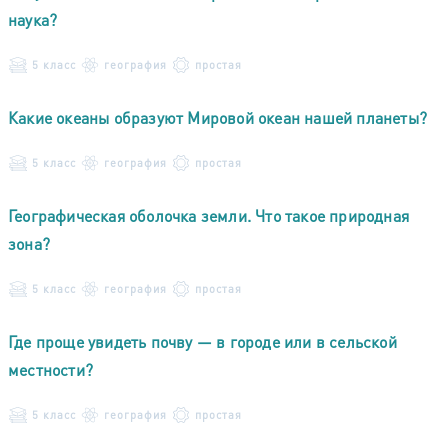
наука?
5 класс
география
простая
Какие океаны образуют Мировой океан нашей планеты?
5 класс
география
простая
Географическая оболочка земли. Что такое природная
зона?
5 класс
география
простая
Где проще увидеть почву — в городе или в сельской
местности?
5 класс
география
простая