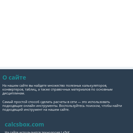
О сайте
На нашем сайте вы найдете множество полезных калькуляторов,
конвертеров, таблиц, а также справочных материалов по основным
дисциплинам.
Самый простой способ сделать расчеты в сети — это использовать
подходящие онлайн инструменты. Воспользуйтесь поиском, чтобы найти
подходящий инструмент на нашем сайте.
calcsbox.com
На сайте используется технология LaTeX.