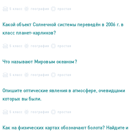
5 класс
география
простая
Какой объект Солнечной системы переведён в 2006 г. в
класс планет-карликов?
5 класс
география
простая
Что называют Мировым океаном?
5 класс
география
простая
Опишите оптические явления в атмосфере, очевидцами
которых вы были.
5 класс
география
простая
Как на физических картах обозначают болота? Найдите и