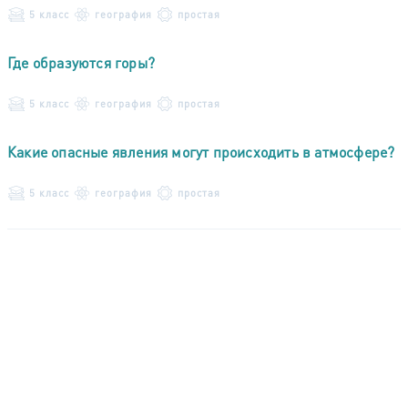
5 класс
география
простая
Где образуются горы?
5 класс
география
простая
Какие опасные явления могут происходить в атмосфере?
5 класс
география
простая