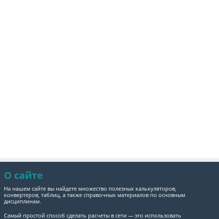
О сайте
На нашем сайте вы найдете множество полезных калькуляторов,
конвертеров, таблиц, а также справочных материалов по основным
дисциплинам.
Самый простой способ сделать расчеты в сети — это использовать