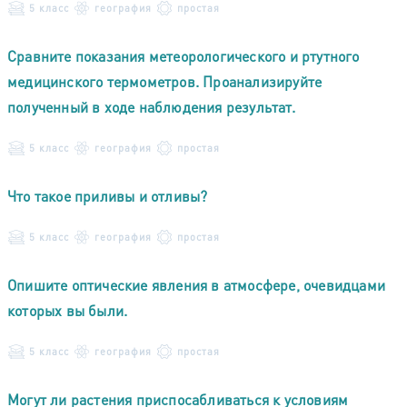
5 класс
география
простая
Сравните показания метеорологического и ртутного
медицинского термометров. Проанализируйте
полученный в ходе наблюдения результат.
5 класс
география
простая
Что такое приливы и отливы?
5 класс
география
простая
Опишите оптические явления в атмосфере, очевидцами
которых вы были.
5 класс
география
простая
Могут ли растения приспосабливаться к условиям