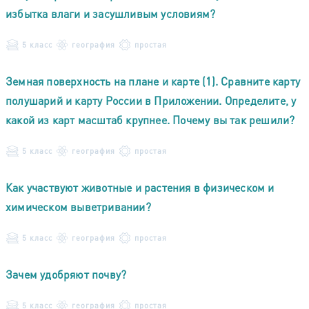
избытка влаги и засушливым условиям?
5 класс
география
простая
Земная поверхность на плане и карте (1). Сравните карту
полушарий и карту России в Приложении. Определите, у
какой из карт масштаб крупнее. Почему вы так решили?
5 класс
география
простая
Как участвуют животные и растения в физическом и
химическом выветривании?
5 класс
география
простая
Зачем удобряют почву?
5 класс
география
простая