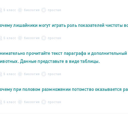
5 класс
биология
простая
очему лишайники могут играть роль показателей чистоты в
5 класс
биология
простая
нимательно прочитайте текст параграфа и дополнительный
ивотных. Данные представьте в виде таблицы.
5 класс
биология
простая
очему при половом размножении потомство оказывается р
5 класс
биология
простая