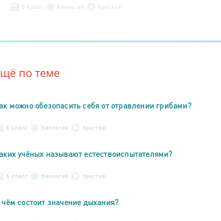
5 класс
биология
простая
Ещё по теме
ак можно обезопасить себя от отравлении грибами?
5 класс
биология
простая
аких учёных называют естествоиспытателями?
5 класс
биология
простая
 чём состоит значение дыхания?