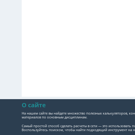
О сайте
На нашем сайте вы найдете множество полезных калькуляторов, кон
материалов по основным дисциплинам.
Самый простой способ сделать расчеты в сети — это использовать 
Воспользуйтесь поиском, чтобы найти подходящий инструмент на н