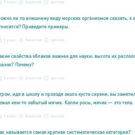
5 класс
биология
простая
ожно ли по внешнему виду морских организмов сказать, к 
тносятся? Приведите примеры.
5 класс
биология
простая
акие свойства облаков важнее для науки: высота их распол
казок? Почему?
5 класс
биология
простая
тром, идя в школу и проходя около куста сирени, вы заметил
ежал кем-то забытый мячик. Капли росы, мячик — это тела. 
5 класс
биология
простая
ак называется самая крупная систематическая категория?