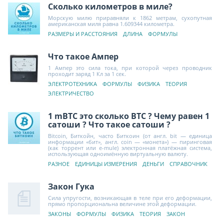
Сколько километров в миле?
Морскую милю приравняли к 1862 метрам, сухопутная
американская миля равна 1.609344 километра.
РАЗМЕРЫ И РАССТОЯНИЯ
ДЛИНА
ФОРМУЛЫ
Что такое Ампер
1 Ампер это сила тока, при которой через проводник
проходит заряд 1 Кл за 1 сек.
ЭЛЕКТРОТЕХНИКА
ФОРМУЛЫ
ФИЗИКА
ТЕОРИЯ
ЭЛЕКТРИЧЕСТВО
1 mBTC это сколько BTC ? Чему равен 1
сатоши ? Что такое сатоши ?
Bitcoin, Биткойн, часто Биткоин (от англ. bit — единица
информации «бит», англ. coin — «монета») — пиринговая
(как торрент или e-mule) электронная платёжная система,
использующая одноимённую виртуальную валюту.
РАЗНОЕ
ЕДИНИЦЫ ИЗМЕРЕНИЯ
ДЕНЬГИ
СПРАВОЧНИК
Закон Гука
Сила упругости, возникающая в теле при его деформации,
прямо пропорциональна величине этой деформации.
ЗАКОНЫ
ФОРМУЛЫ
ФИЗИКА
ТЕОРИЯ
ЗАКОН