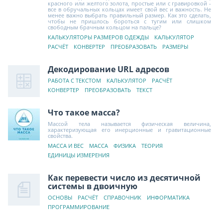
красного или желтого золота, простые или с гравировкой -
все в обручальных кольцах имеет свой вес и важность. Не
менее важно выбрать правильный размер. Как это сделать,
чтобы не пришлось бороться с тугим или слишком
свободным брачным кольцом на пальце?
КАЛЬКУЛЯТОРЫ РАЗМЕРОВ ОДЕЖДЫ
КАЛЬКУЛЯТОР
РАСЧЁТ
КОНВЕРТЕР
ПРЕОБРАЗОВАТЬ
РАЗМЕРЫ
Декодирование URL адресов
РАБОТА С ТЕКСТОМ
КАЛЬКУЛЯТОР
РАСЧЁТ
КОНВЕРТЕР
ПРЕОБРАЗОВАТЬ
ТЕКСТ
Что такое масса?
Массой тела называется физическая величина,
характеризующая его инерционные и гравитационные
свойства.
МАССА И ВЕС
МАССА
ФИЗИКА
ТЕОРИЯ
ЕДИНИЦЫ ИЗМЕРЕНИЯ
Как перевести число из десятичной
системы в двоичную
ОСНОВЫ
РАСЧЁТ
СПРАВОЧНИК
ИНФОРМАТИКА
ПРОГРАММИРОВАНИЕ