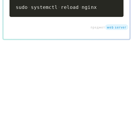
Copy
sudo
systemctl
reload
nginx
предмет
web server