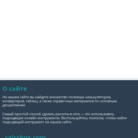
О сайте
На нашем сайте вы найдете множество полезных калькуляторов,
конвертеров, таблиц, а также справочных материалов по основным
дисциплинам.
Самый простой способ сделать расчеты в сети — это использовать
подходящие онлайн инструменты. Воспользуйтесь поиском, чтобы найти
подходящий инструмент на нашем сайте.
calcsbox.com