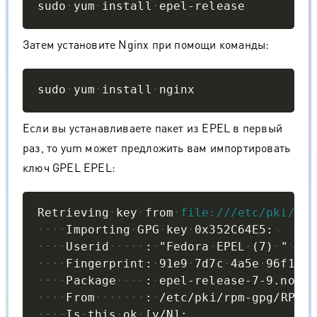
sudo
yum
install
epel-release
Затем установите Nginx при помощи команды:
Copy
sudo
yum
install
nginx
Если вы устанавливаете пакет из EPEL в первый
раз, то yum может предложить вам импортировать
ключ GPEL EPEL:
Copy
Retrieving
key
from
file:///etc/pki/rpm
Importing
GPG
key
0x352C64E5:
Userid
:
"Fedora
EPEL
(7)
"
Fingerprint:
91e9
7d7c
4a5e
96f1
7f
Package
:
epel-release-7-9.noarc
From
:
/etc/pki/rpm-gpg/RPM-G
Is
this
ok
[y/N]: