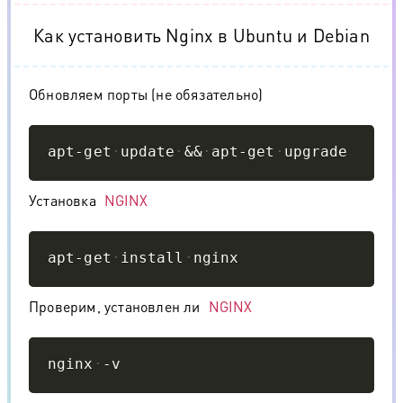
Как установить Nginx в Ubuntu и Debian
Обновляем порты (не обязательно)
Copy
apt-get
update
&&
apt-get
upgrade
Установка
NGINX
Copy
apt-get
install
nginx
Проверим, установлен ли
NGINX
Copy
nginx
-v