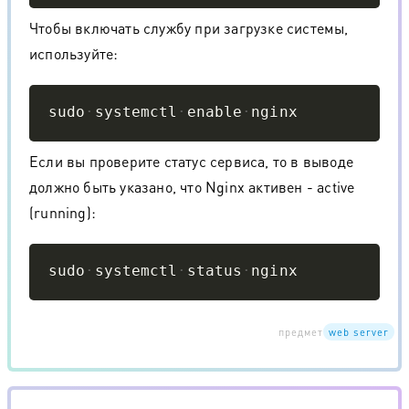
Чтобы включать службу при загрузке системы,
используйте:
Copy
sudo
systemctl
enable
nginx
Если вы проверите статус сервиса, то в выводе
должно быть указано, что Nginx активен - active
(running):
Copy
sudo
systemctl
status
nginx
предмет
web server