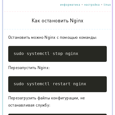
информатика
•
настройка
•
linux
Как остановить Nginx
Остановить можно Nginx с помощью команды:
Copy
sudo
systemctl
stop
nginx
Перезапустить Nginx:
Copy
sudo
systemctl
restart
nginx
Перезагрузить файлы конфигурации, не
останавливая службу: