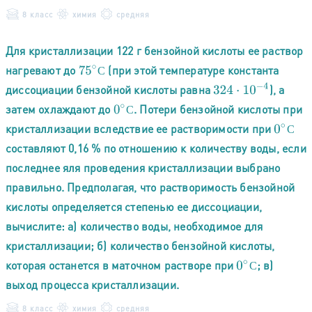
8 класс
химия
средняя
Для кристаллизации 122 г бензойной кислоты ее раствор
нагревают до
(при этой температуре константа
75
∘
С
С
324
⋅
10
−
4
диссоциации бензойной кислоты равна
), а
затем охлаждают до
. Потери бензойной кислоты при
0
∘
С
С
кристаллизации вследствие ее растворимости при
0
∘
С
С
составляют 0,16 % по отношению к количеству воды, если
последнее яля проведения кристаллизации выбрано
правильно. Предполагая, что растворимость бензойной
кислоты определяется степенью ее диссоциации,
вычислите: а) количество воды, необходимое для
кристаллизации; б) количество бензойной кислоты,
которая останется в маточном растворе при
; в)
0
∘
С
С
выход процесса кристаллизации.
8 класс
химия
средняя