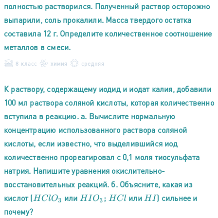
полностью растворился. Полученный раствор осторожно
выпарили, соль прокалили. Масса твердого остатка
составила 12 г. Определите количественное соотношение
металлов в смеси.
8 класс
химия
средняя
К раствору, содержащему иодид и иодат калия, добавили
100 мл раствора соляной кислоты, которая количественно
вступила в реакцию. а. Вычислите нормальную
концентрацию использованного раствора соляной
кислоты, если известно, что выделившийся иод
количественно прореагировал с 0,1 моля тиосульфата
натрия. Напишите уравнения окислительно-
восстановительных реакций. б. Объясните, какая из
кислот (
или
;
или
) сильнее и
H
C
l
O
3
H
I
O
3
H
C
l
H
I
почему?