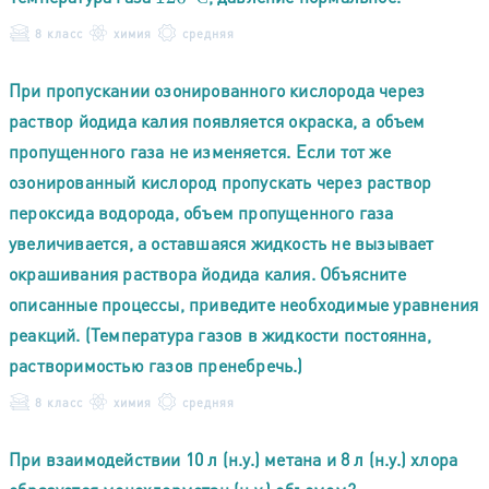
8 класс
химия
средняя
При пропускании озонированного кислорода через
раствор йодида калия появляется окраска, а объем
пропущенного газа не изменяется. Если тот же
озонированный кислород пропускать через раствор
пероксида водорода, объем пропущенного газа
увеличивается, а оставшаяся жидкость не вызывает
окрашивания раствора йодида калия. Объясните
описанные процессы, приведите необходимые уравнения
реакций. (Температура газов в жидкости постоянна,
растворимостью газов пренебречь.)
8 класс
химия
средняя
При взаимодействии 10 л (н.у.) метана и 8 л (н.у.) хлора