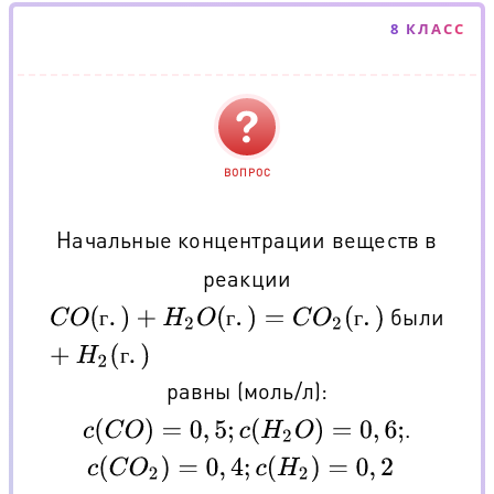
8 КЛАСС
ВОПРОС
Начальные концентрации веществ в
реакции
были
C
O
(
г
.
)
+
H
2
O
(
г
.
)
=
C
O
2
(
г
.
)
+
H
2
(
г
.
)
г
г
г
г
равны (моль/л):
.
c
(
C
O
)
=
0
,
5
;
c
(
H
2
O
)
=
0
,
6
;
c
(
C
O
2
)
=
0
,
4
;
c
(
H
2
)
=
0
,
2