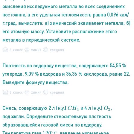
окисления исследуемого металла во всех соединениях
постоянна, а его удельная теплоемкость равна 0,096 кал/
г.град, вычислите: а) химический эквивалент металла; б)
его атомную массу. Установите расположение этого
металла в периодической системе.
8 класс
химия
средняя
Плотность по водороду вещества, содержащего 54,55 %
углерода, 9,09 % водорода и 36,36 % кислорода, равна 22.
Выведите формулу вещества.
8 класс
химия
средняя
Смесь, содержащую 2 л (н.у.)
и 4 л (н.у.)
,
C
H
4
O
2
подожгли. Определите относительную плотность
образовавшейся газовой смеси по водороду.
Температура газа
, давление нормальное.
120
∘
С
С