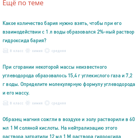
Ещё по теме
Какое количество бария нужно взять, чтобы при его
взаимодействии с 1 л воды образовался 2%-ный раствор
гидроксида бария?
8 класс
химия
средняя
При сгорании некоторой массы неизвестного
углеводорода образовалось 15,4 г углекислого газа и 7,2
г воды. Определите молекулярную формулу углеводорода
и его массу.
8 класс
химия
средняя
Образец магния сожгли в воздухе и золу растворили в 60
мл 1 М соляной кислоты. На нейтрализацию этого
раствора затратили 12 мл 1 М раствора гидроксида