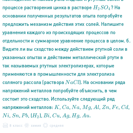
процессе растворения цинка в растворе
? На
H
2
S
O
4
основании полученных результатов опыта попробуйте
предложить механизм действия этих солей. Напишите
уравнения каждого из происходящих процессов по
отдельности и суммарное уравнение процесса в целом. б.
Видите ли вы сходство между действием ртутной соли в
указанных опытах и действием металлической ртути в
так называемых ртутных электролизерах, которые
применяются в промышленности для электролиза
соляного рассола (раствора
). На основании ряда
N
a
C
l
напряжений металлов попробуйте объяснить, в чем
состоит это сходство. Используйте следующий ряд
напряжений металлов:
,
,
,
,
,
,
,
,
K
C
a
N
a
M
g
A
l
Z
n
F
e
C
d
,
,
, (
),
,
,
,
,
.
N
i
S
n
P
b
H
2
B
i
C
u
A
g
H
g
A
u
8 класс
химия
средняя