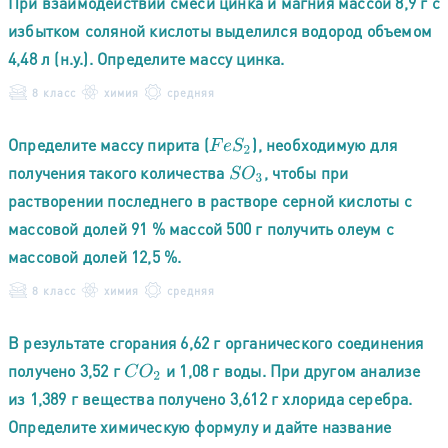
При взаимодействии смеси цинка и магния массой 8,9 г с
избытком соляной кислоты выделился водород объемом
4,48 л (н.у.). Определите массу цинка.
8 класс
химия
средняя
Определите массу пирита (
), необходимую для
F
e
S
2
получения такого количества
, чтобы при
S
O
3
растворении последнего в растворе серной кислоты с
массовой долей 91 % массой 500 г получить олеум с
массовой долей 12,5 %.
8 класс
химия
средняя
В результате сгорания 6,62 г органического соединения
получено 3,52 г
и 1,08 г воды. При другом анализе
C
O
2
из 1,389 г вещества получено 3,612 г хлорида серебра.
Определите химическую формулу и дайте название