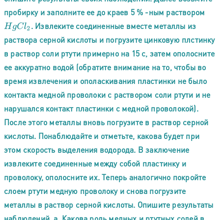
пробирку и заполните ее до краев 5 % -ным раствором
. Извлеките соединенные вместе металлы из
H
g
C
l
2
раствора серной кислоты и погрузите цинковую плстинку
в раствор соли ртути примерно на 15 с, затем ополосните
ее аккуратно водой (обратите внимание на то, чтобы во
время извлечения и ополаскивания пластинки не было
контакта медной проволоки с раствором соли ртути и не
нарушался контакт пластинки с медной проволокой).
После этого металлы вновь погрузите в раствор серной
кислоты. Понаблюдайте и отметьте, какова будет при
этом скорость выделения водорода. В заключение
извлеките соединенные между собой пластинку и
проволоку, ополосните их. Теперь аналогично покройте
слоем ртути медную проволоку и снова погрузите
металлы в раствор серной кислоты. Опишите результаты
наблюдений. а. Какова роль медных и ртутных солей в