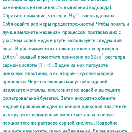
изменилась интенсивность выделения водорода).
Обратите внимание, что соли
очень ядовиты.
H
g
2
+
Соблюдайте все меры предосторожности! Чтобы понять и
лучше выяснить механизм процессов, протекающих с
участием солей меди и ртути, используйте следующий
опыт. В два химических стакана емкостью примерно
100
с
м
3
30
с
м
3
каждый поместите примерно по
раствора
с
м
с
м
серной кислоты (
). В один из них погрузите
1
:
4
цинковую пластинку, а во второй - кусочек медной
проволоки. Через несколько минут наблюдений
извлеките металлы, ополосните их водой и высушите
фильтровальной бумагой. Затем аккуратно обвейте
медной проволокой один из концов цинковой пластинки
и погрузите соединенные вместе металлы в новую
порцию того же раствора серной кислоты. Подробно
опишите результаты своих наблюдений. Далее возьмите