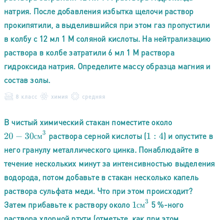
натрия. После добавления избытка щелочи раствор
прокипятили, а выделившийся при этом газ пропустили
в колбу с 12 мл 1 М соляной кислоты. На нейтрализацию
раствора в колбе затратили 6 мл 1 М раствора
гидроксида натрия. Определите массу образца магния и
состав золы.
8 класс
химия
средняя
В чистый химический стакан поместите около
20
−
30
с
м
3
раствора серной кислоты (
) и опустите в
1
:
4
с
м
него гранулу металлического цинка. Понаблюдайте в
течение нескольких минут за интенсивностью выделения
водорода, потом добавьте в стакан несколько капель
раствора сульфата меди. Что при этом происходит?
1
с
м
3
Затем прибавьте к раствору около
5 %-ного
с
м
раствора хлорной ртути (отметьте, как при этом