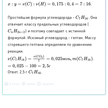
.
x
:
y
=
ν
(
C
)
:
ν
(
H
)
=
0
,
175
:
0
,
4
=
7
:
16
Простейшая формула углеводорода -
. Она
C
7
H
16
отвечает классу предельных углеводородов (
) и поэтому совпадает с истинной
C
n
H
2
n
+
2
формулой. Искомый углеводород - гептан. Массу
сгоревшего гептана определяем по уравнению
реакции.
ν
(
C
7
H
16
)
=
ν
(
C
O
2
)
7
=
0
,
025
м
о
л
ь
,
m
(
C
7
H
16
)
=
0
,
025
−
100
=
2
,
5
г
.
м
о
л
ь
г
Ответ. 2,5 г
.
C
7
H
16
8 класс
химия
средняя