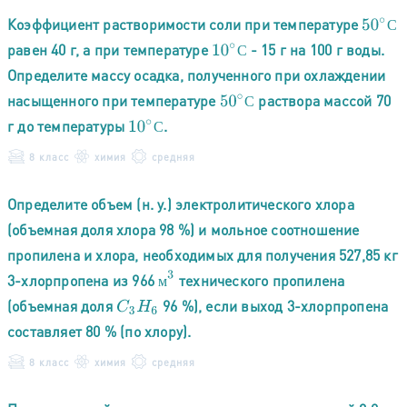
Коэффициент растворимости соли при температуре
50
∘
С
С
равен 40 г, а при температуре
- 15 г на 100 г воды.
10
∘
С
С
Определите массу осадка, полученного при охлаждении
насыщенного при температуре
раствора массой 70
50
∘
С
С
г до температуры
.
10
∘
С
С
8 класс
химия
средняя
Определите объем (н. у.) электролитического хлора
(объемная доля хлора 98 %) и мольное соотношение
пропилена и хлора, необходимых для получения 527,85 кг
м
3
3-хлорпропена из 966
технического пропилена
м
(объемная доля
96 %), если выход 3-хлорпропена
C
3
H
6
составляет 80 % (по хлору).
8 класс
химия
средняя