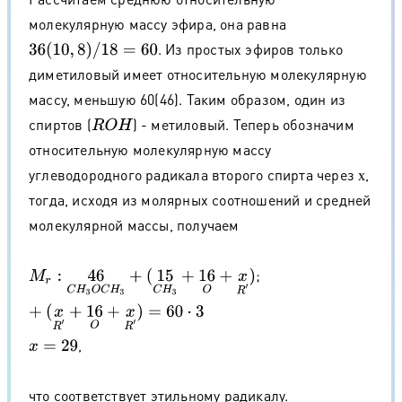
молекулярную массу эфира, она равна
. Из простых эфиров только
36
(
10
,
8
)
/
18
=
60
диметиловый имеет относительную молекулярную
массу, меньшую 60(46). Таким образом, один из
спиртов (
) - метиловый. Теперь обозначим
R
O
H
относительную молекулярную массу
углеводородного радикала второго спирта через
,
х
х
тогда, исходя из молярных соотношений и средней
молекулярной массы, получаем
;
M
r
:
46
C
H
3
O
C
H
3
+
(
15
C
H
3
+
16
O
+
x
R
′
)
+
(
x
R
′
+
16
O
+
x
R
′
)
=
60
⋅
3
,
x
=
29
что соответствует этильному радикалу.