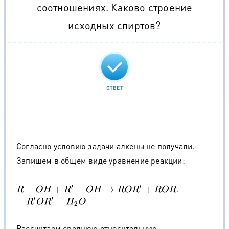
соотношениях. Каково строение
исходных спиртов?
ОТВЕТ
Согласно условию задачи алкены не получали.
Запишем в общем виде уравнение реакции:
.
R
−
O
H
+
R
′
−
O
H
→
R
O
R
′
+
R
O
R
+
R
′
O
R
′
+
H
2
O
Рассчитаем среднюю относительную