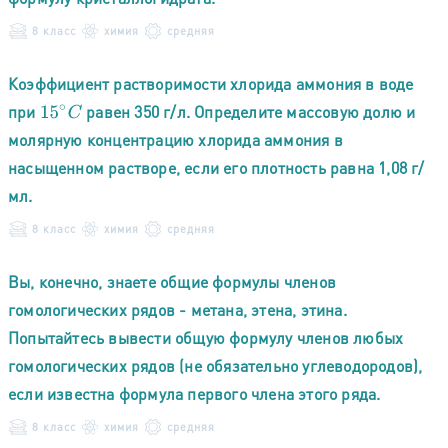
8 класс
химия
средняя
Коэффициент растворимости хлорида аммония в воде
при
равен 350 г/л. Определите массовую долю и
15
∘
C
молярную концентрацию хлорида аммония в
насыщенном растворе, если его плотность равна 1,08 г/
мл.
8 класс
химия
средняя
Вы, конечно, знаете общие формулы членов
гомологических рядов - метана, этена, этина.
Попытайтесь вывести общую формулу членов любых
гомологических рядов (не обязательно углеводородов),
если известна формула первого члена этого ряда.
8 класс
химия
средняя