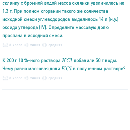
склянку с бромной водой масса склянки увеличилась на
1,3 г. При полном сгорании такого же количества
исходной смеси углеводородов выделилось 14 л (н.у.)
оксида углерода (IV). Определите массовую долю
проспана в исходной смеси.
8 класс
химия
средняя
К 200 г 10 %-ного раствора
добавили 50 г воды.
K
C
l
Чему равна массовая доля
в полученном растворе?
K
C
l
8 класс
химия
средняя