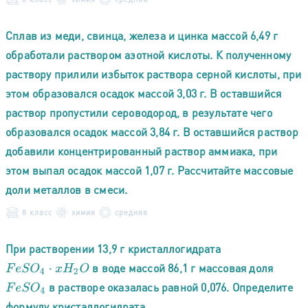
Сплав из меди, свинца, железа и цинка массой 6,49 г
обработали раствором азотной кислоты. К полученному
раствору прилили избыток раствора серной кислоты, при
этом образовался осадок массой 3,03 г. В оставшийся
раствор пропустили сероводород, в результате чего
образовался осадок массой 3,84 г. В оставшийся раствор
добавили концентрированный раствор аммиака, при
этом выпал осадок массой 1,07 г. Рассчитайте массовые
доли металлов в смеси.
8 класс
химия
средняя
При растворении 13,9 г кристаллогидрата
в воде массой 86,1 г массовая доля
F
e
S
O
4
⋅
x
H
2
O
в растворе оказалась равной 0,076. Определите
F
e
S
O
4
формулу кристаллогидрата.