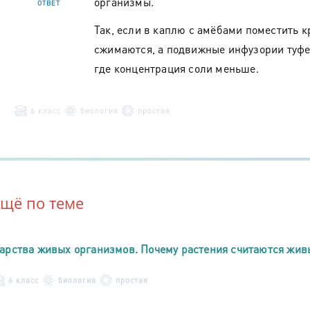
организмы.
ОТВЕТ
Так, если в каплю с амёбами поместить к
сжимаются, а подвижные инфузории туфел
где концентрация соли меньше.
6 класс
биология
простая
Ещё по теме
арства живых организмов. Почему растения считаются жи
6 класс
биология
простая