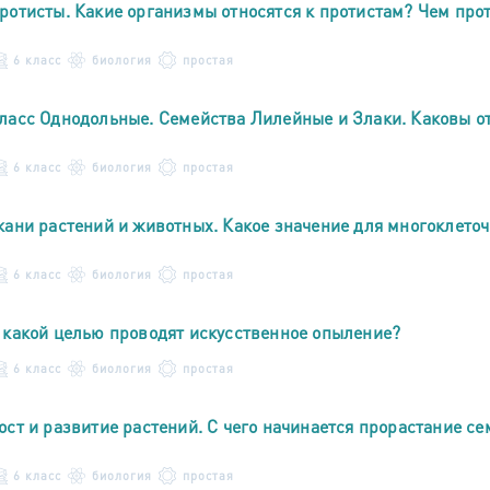
ротисты. Какие организмы относятся к протистам? Чем про
6 класс
биология
простая
ласс Однодольные. Семейства Лилейные и Злаки. Каковы о
6 класс
биология
простая
кани растений и животных. Какое значение для многоклето
6 класс
биология
простая
 какой целью проводят искусственное опыление?
6 класс
биология
простая
ост и развитие растений. С чего начинается прорастание се
6 класс
биология
простая