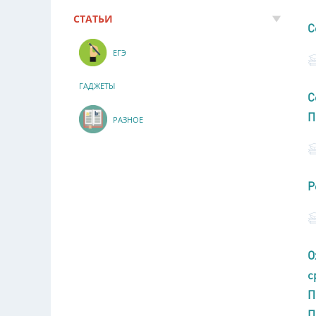
СТАТЬИ
С
ЕГЭ
ГАДЖЕТЫ
С
П
РАЗНОЕ
Р
О
с
П
П