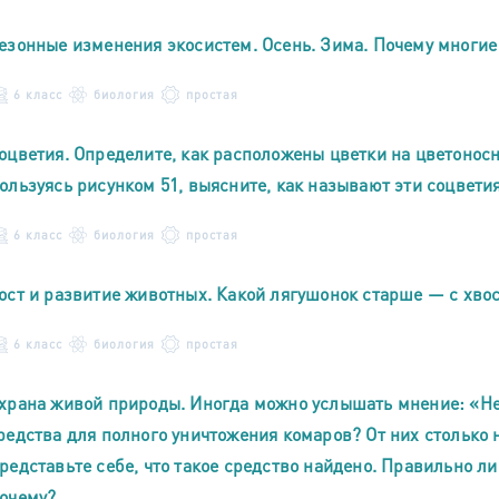
езонные изменения экосистем. Осень. Зима. Почему многие
6 класс
биология
простая
оцветия. Определите, как расположены цветки на цветонос
ользуясь рисунком 51, выясните, как называют эти соцветия
6 класс
биология
простая
ост и развитие животных. Какой лягушонок старше — с хвос
6 класс
биология
простая
храна живой природы. Иногда можно услышать мнение: «Не
редства для полного уничтожения комаров? От них столько
редставьте себе, что такое средство найдено. Правильно ли
очему?