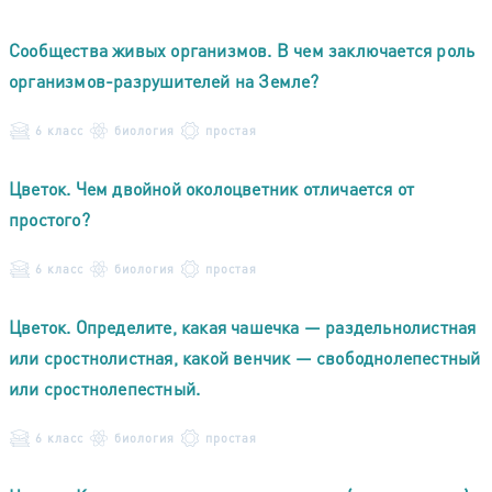
Сообщества живых организмов. В чем заключается роль
организмов-разрушителей на Земле?
6 класс
биология
простая
Цветок. Чем двойной околоцветник отличается от
простого?
6 класс
биология
простая
Цветок. Определите, какая чашечка — раздельнолистная
или сростнолистная, какой венчик — свободнолепестный
или сростнолепестный.
6 класс
биология
простая