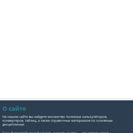
О сайте
На нашем сайте вы найдете множество полезных калькуляторов,
конвертеров, таблиц, а также справочных материалов по основным
дисциплинам.
Самый простой способ сделать расчеты в сети — это использовать