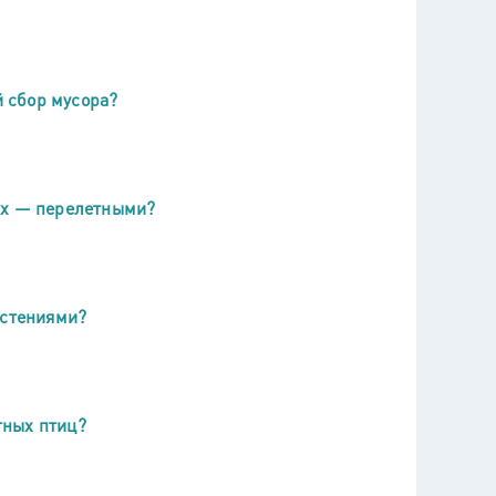
й сбор мусора?
их — перелетными?
астениями?
тных птиц?