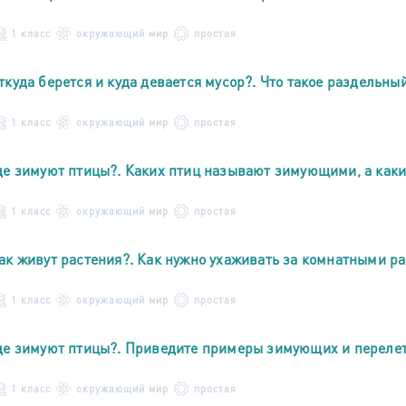
1 класс
окружающий мир
простая
ткуда берется и куда девается мусор?. Что такое раздельны
1 класс
окружающий мир
простая
де зимуют птицы?. Каких птиц называют зимующими, а как
1 класс
окружающий мир
простая
ак живут растения?. Как нужно ухаживать за комнатными р
1 класс
окружающий мир
простая
де зимуют птицы?. Приведите примеры зимующих и переле
1 класс
окружающий мир
простая