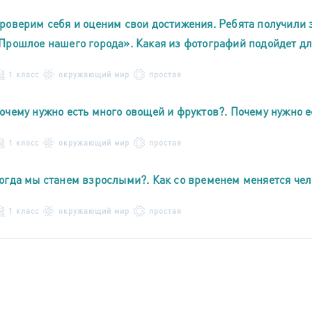
роверим себя и оценим свои достижения. Ребята получили 
Прошлое нашего города». Какая из фотографий подойдет д
1 класс
окружающий мир
простая
очему нужно есть много овощей и фруктов?. Почему нужно е
1 класс
окружающий мир
простая
огда мы станем взрослыми?. Как со временем меняется че
1 класс
окружающий мир
простая