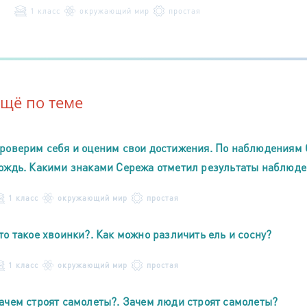
1 класс
окружающий мир
простая
Ещё по теме
роверим себя и оценим свои достижения. По наблюдениям 
ождь. Какими знаками Сережа отметил результаты наблюд
1 класс
окружающий мир
простая
то такое хвоинки?. Как можно различить ель и сосну?
1 класс
окружающий мир
простая
ачем строят самолеты?. Зачем люди строят самолеты?