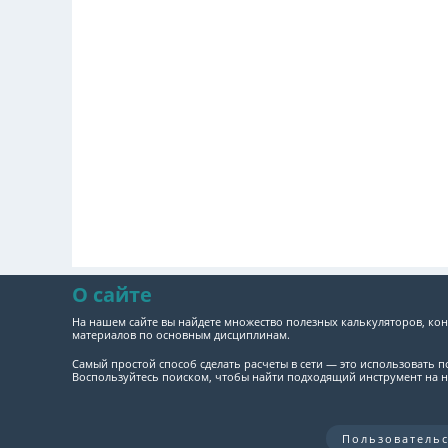
О сайте
На нашем сайте вы найдете множество полезных калькуляторов, кон
материалов по основным дисциплинам.
Самый простой способ сделать расчеты в сети — это использовать 
Воспользуйтесь поиском, чтобы найти подходящий инструмент на н
Пользователь