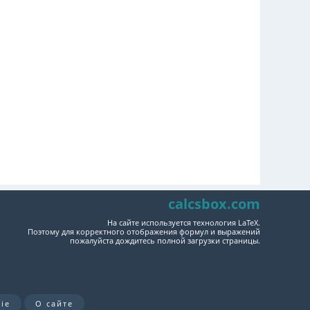
calcsbox.com
На сайте используется технология LaTeX.
Поэтому для корректного отображения формул и выражений
пожалуйста дождитесь полной загрузки страницы.
ie
О сайте