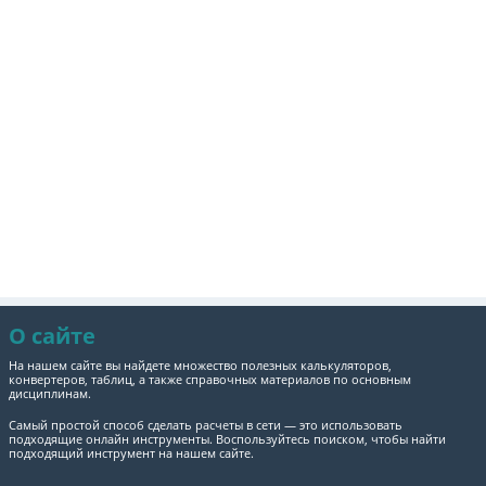
О сайте
На нашем сайте вы найдете множество полезных калькуляторов,
конвертеров, таблиц, а также справочных материалов по основным
дисциплинам.
Самый простой способ сделать расчеты в сети — это использовать
подходящие онлайн инструменты. Воспользуйтесь поиском, чтобы найти
подходящий инструмент на нашем сайте.