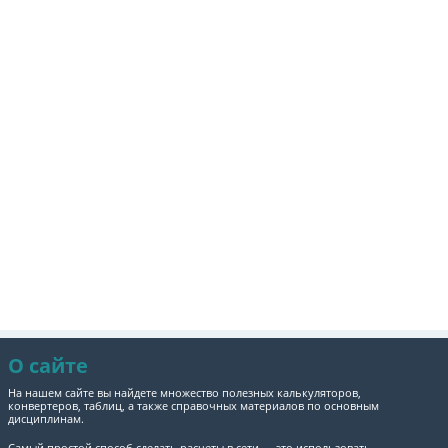
О сайте
На нашем сайте вы найдете множество полезных калькуляторов,
конвертеров, таблиц, а также справочных материалов по основным
дисциплинам.
Самый простой способ сделать расчеты в сети — это использовать