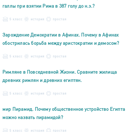
галлы при взятии Рима в 387 голу до н.э.?
5 класс
история
простая
Зарождение Демократии в Афинах. Почему в Афинах
обострилась борьба между аристократии и демосом?
5 класс
история
простая
Римляне в Повседневной Жизни. Сравните жилища
древних римлян и древних египтян.
5 класс
история
простая
мир Пирамид. Почему общественное устройство Египта
можно назвать пирамидой?
5 класс
история
простая