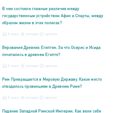
В чем состояли главные различия между
государственным устройством Афин и Спарты, между
образом жизни в этих полисах?
5 класс
история
простая
Верования Древних Египтян. За что Осирис и Исида
почитались в древнем Египте?
5 класс
история
простая
Рим Превращается в Мировую Державу. Какое место
отводилось провинциям в Древнем Риме?
5 класс
история
простая
Падение Западной Римской Империи. Как вели себя