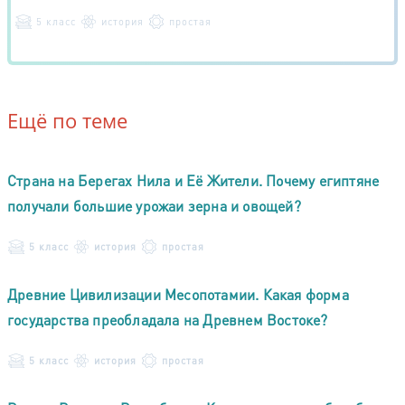
5 класс
история
простая
Ещё по теме
Страна на Берегах Нила и Её Жители. Почему египтяне
получали большие урожаи зерна и овощей?
5 класс
история
простая
Древние Цивилизации Месопотамии. Какая форма
государства преобладала на Древнем Востоке?
5 класс
история
простая