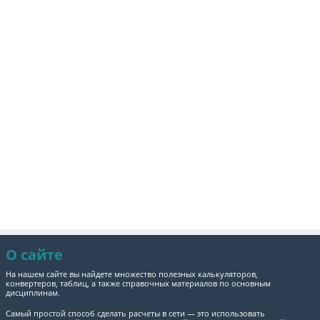
О сайте
На нашем сайте вы найдете множество полезных калькуляторов,
конвертеров, таблиц, а также справочных материалов по основным
дисциплинам.
Самый простой способ сделать расчеты в сети — это использовать