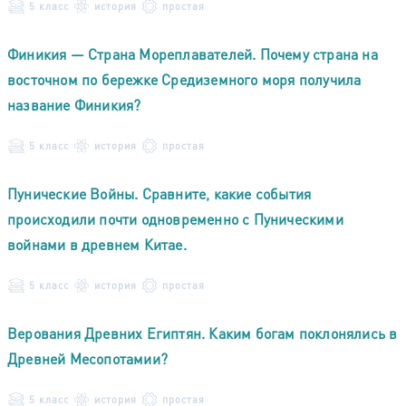
5 класс
история
простая
Финикия — Страна Мореплавателей. Почему страна на
восточном по бережке Средиземного моря получила
название Финикия?
5 класс
история
простая
Пунические Войны. Сравните, какие события
происходили почти одновременно с Пуническими
войнами в древнем Китае.
5 класс
история
простая
Верования Древних Египтян. Каким богам поклонялись в
Древней Месопотамии?
5 класс
история
простая