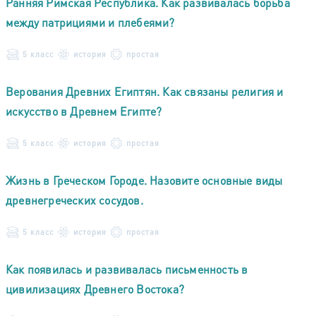
Ранняя Римская Республика. Как развивалась борьба
между патрициями и плебеями?
5 класс
история
простая
Верования Древних Египтян. Как связаны религия и
искусство в Древнем Египте?
5 класс
история
простая
Жизнь в Греческом Городе. Назовите основные виды
древнегреческих сосудов.
5 класс
история
простая
Как появилась и развивалась письменность в
цивилизациях Древнего Востока?