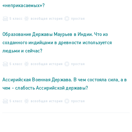
«неприкасаемых»?
5 класс
всеобщая история
простая
Образование Державы Маурьев в Индии. Что из
созданного индийцами в древности используется
людьми и сейчас?
5 класс
всеобщая история
простая
Ассирийская Военная Держава. В чем состояла сила, а в
чем - слабость Ассирийской державы?
5 класс
всеобщая история
простая