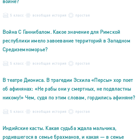
войне?
5 класс
всеобщая история
простая
Война С Ганнибалом. Какое значение для Римской
республики имело завоевание территорий в Западном
Средиземноморье?
5 класс
всеобщая история
простая
В театре Диониса. В трагедии Эсхила «Персы» хор поет
об афинянах: «Не рабы они у смертных, не подвластны
никому!» Чем, судя по этим словам, гордились афиняне?
5 класс
всеобщая история
простая
Индийские касты. Какая судьба ждала мальчика,
родившегося в семье брахманов, и какая — в семье