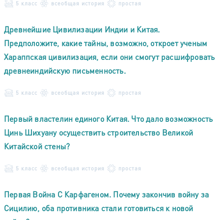
5 класс
всеобщая история
простая
Древнейшие Цивилизации Индии и Китая.
Предположите, какие тайны, возможно, откроет ученым
Хараппская цивилизация, если они смогут расшифровать
древнеиндийскую письменность.
5 класс
всеобщая история
простая
Первый властелин единого Китая. Что дало возможность
Цинь Шихуану осуществить строительство Великой
Китайской стены?
5 класс
всеобщая история
простая
Первая Война С Карфагеном. Почему закончив войну за
Сицилию, оба противника стали готовиться к новой