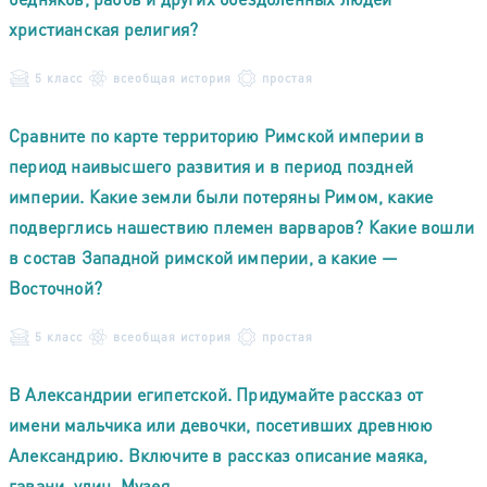
христианская религия?
5 класс
всеобщая история
простая
Сравните по карте территорию Римской империи в
период наивысшего развития и в период поздней
империи. Какие земли были потеряны Римом, какие
подверглись нашествию племен варваров? Какие вошли
в состав Западной римской империи, а какие —
Восточной?
5 класс
всеобщая история
простая
В Александрии египетской. Придумайте рассказ от
имени мальчика или девочки, посетивших древнюю
Александрию. Включите в рассказ описание маяка,
гавани, улиц, Музея.