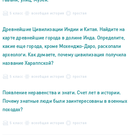
5 класс
всеобщая история
простая
Древнейшие Цивилизации Индии и Китая. Найдите на
карте древнейшие города в долине Инда. Определите,
какие еще города, кроме Мохенджо-Даро, раскопали
археологи. Как думаете, почему цивилизация получила
название Хараппской?
5 класс
всеобщая история
простая
Появление неравенства и знати. Счет лет в истории.
Почему знатные люди были заинтересованы в военных
походах?
5 класс
всеобщая история
простая