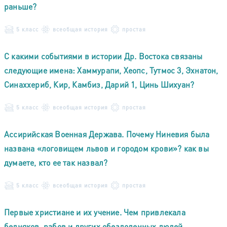
раньше?
5 класс
всеобщая история
простая
С какими событиями в истории Др. Востока связаны
следующие имена: Хаммурапи, Хеопс, Тутмос 3, Эхнатон,
Синаххериб, Кир, Камбиз, Дарий 1, Цинь Шихуан?
5 класс
всеобщая история
простая
Ассирийская Военная Держава. Почему Ниневия была
названа «логовищем львов и городом крови»? как вы
думаете, кто ее так назвал?
5 класс
всеобщая история
простая
Первые христиане и их учение. Чем привлекала
бедняков, рабов и других обездоленных людей