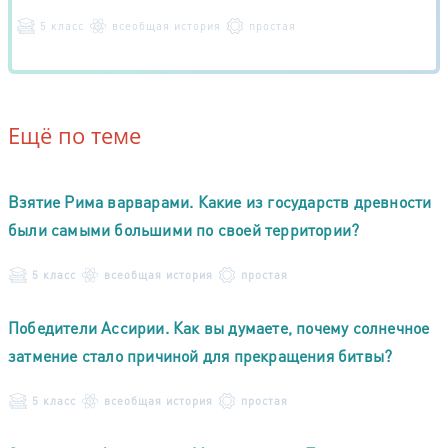
5 класс
всеобщая история
простая
Ещё по теме
Взятие Рима варварами. Какие из государств древности
были самыми большими по своей территории?
5 класс
всеобщая история
простая
Победители Ассирии. Как вы думаете, почему солнечное
затмение стало причиной для прекращения битвы?
5 класс
всеобщая история
простая