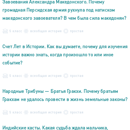
Завоевания Александра Македонского. Почему
громадная Персидская армия рухнула под натиском
македонского завоевателя? В чем была сила македонян?
5 класс
всеобщая история
простая
Счет Лет в Истории. Как вы думаете, почему для изучения
истории важно знать, когда произошло то или иное
событие?
5 класс
всеобщая история
простая
Народные Трибуны — Братья Гракхи. Почему братьям
Гракхам не удалось провести в жизнь земельные законы?
5 класс
всеобщая история
простая
Индийские касты. Какая судьба ждала мальчика,