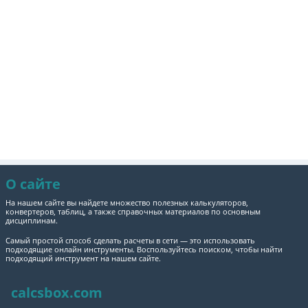
О сайте
На нашем сайте вы найдете множество полезных калькуляторов,
конвертеров, таблиц, а также справочных материалов по основным
дисциплинам.
Самый простой способ сделать расчеты в сети — это использовать
подходящие онлайн инструменты. Воспользуйтесь поиском, чтобы найти
подходящий инструмент на нашем сайте.
calcsbox.com