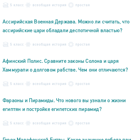
5 класс
всеобщая история
простая
Ассирийская Военная Держава. Можно ли считать, что
ассирийские цари обладали деспотичной властью?
5 класс
всеобщая история
простая
Афинский Полис. Сравните законы Солона и царя
Хаммурапи о долговом рабстве. Чем они отличаются?
5 класс
всеобщая история
простая
Фараоны и Пирамиды. Что нового вы узнали о жизни
египтян и постройке египетских пирамид?
5 класс
всеобщая история
простая
Герои Марафонской Битвы. Какое значение победа при