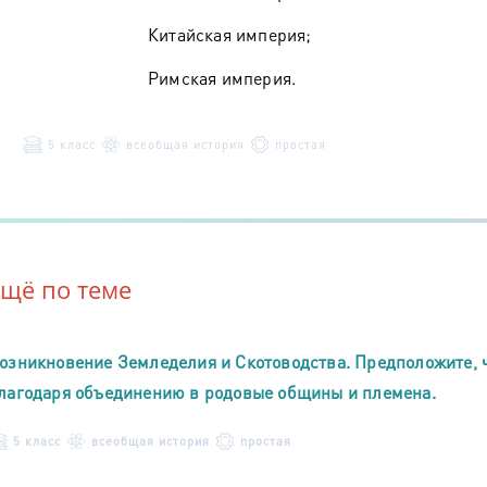
Китайская империя;
Римская империя.
5 класс
всеобщая история
простая
Ещё по теме
озникновение Земледелия и Скотоводства. Предположите, 
лагодаря объединению в родовые общины и племена.
5 класс
всеобщая история
простая