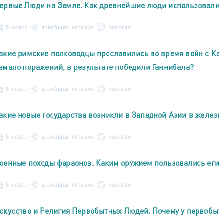
ервые Люди на Земле. Как древнейшие люди использовали
5 класс
всеобщая история
простая
акие римские полководцы прославились во время войн с К
емало поражений, в результате победили Ганнибала?
5 класс
всеобщая история
простая
акие новые государства возникли в Западной Азии в желез
5 класс
всеобщая история
простая
оенные походы фараонов. Каким оружием пользовались ег
5 класс
всеобщая история
простая
скусство и Религия Первобытных Людей. Почему у первобы