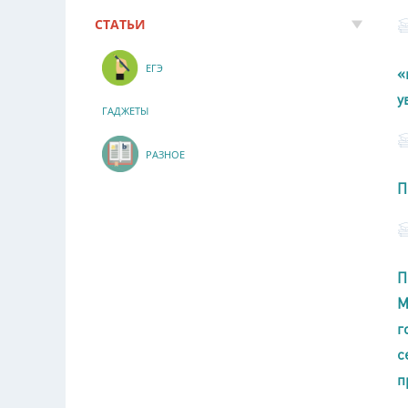
СТАТЬИ
ЕГЭ
«
у
ГАДЖЕТЫ
РАЗНОЕ
П
П
М
г
с
п