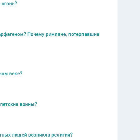
 огонь?
арфагеном? Почему римляне, потерпевшие
ном веке?
ипетские воины?
тных людей возникла религия?