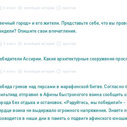
5 класс
всеобщая история
простая
вечный город» и его жители. Представьте себе, что вы про
видели? Опишите свои впечатления.
5 класс
всеобщая история
простая
обедители Ассирии. Какие архитектурные сооружения прос
5 класс
всеобщая история
простая
обеда греков над персами в марафонской битве. Согласно 
ильтиад отправил в Афины быстроногого воина сообщить о
орода без отдыха и остановок. «Радуйтесь, мы победили!» 
ердце воина не выдержало огромного напряжения. Знаете л
роводится в наши дни в память о подвиге афинского юнош