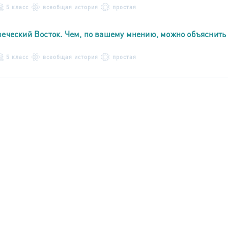
5 класс
всеобщая история
простая
реческий Восток. Чем, по вашему мнению, можно объяснить
5 класс
всеобщая история
простая