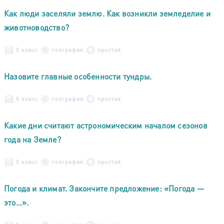
Как люди заселяли землю. Как возникли земледелие и
животноводство?
5 класс
география
простая
Назовите главные особенности тундры.
5 класс
география
простая
Какие дни считают астрономическим началом сезонов
года на Земле?
5 класс
география
простая
Погода и климат. Закончите предложение: «Погода —
это…».