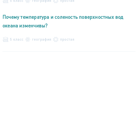
5 класс
география
простая
Почему температура и соленость поверхностных вод
океана изменчивы?
5 класс
география
простая