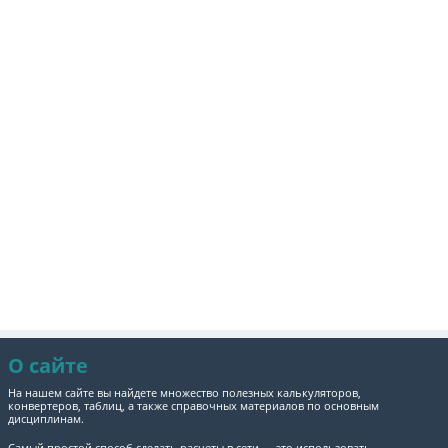
О сайте
На нашем сайте вы найдете множество полезных калькуляторов,
конвертеров, таблиц, а также справочных материалов по основным
дисциплинам.
Самый простой способ сделать расчеты в сети — это использовать