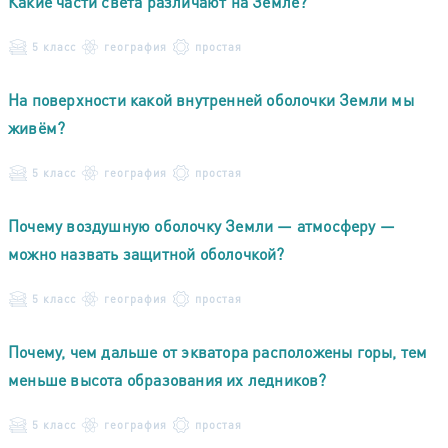
Какие части света различают на Земле?
5 класс
география
простая
На поверхности какой внутренней оболочки Земли мы
живём?
5 класс
география
простая
Почему воздушную оболочку Земли — атмосферу —
можно назвать защитной оболочкой?
5 класс
география
простая
Почему, чем дальше от экватора расположены горы, тем
меньше высота образования их ледников?
5 класс
география
простая