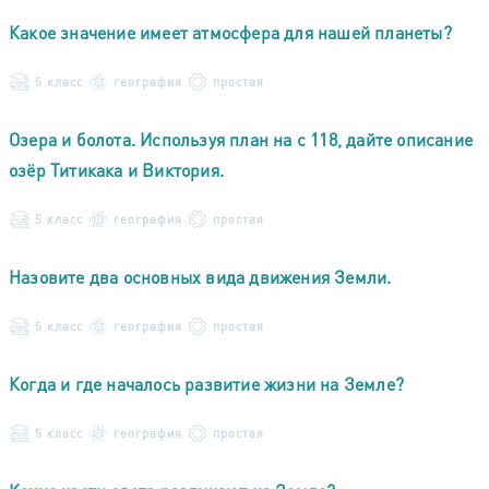
Какое значение имеет атмосфера для нашей планеты?
5 класс
география
простая
Озера и болота. Используя план на с 118, дайте описание
озёр Титикака и Виктория.
5 класс
география
простая
Назовите два основных вида движения Земли.
5 класс
география
простая
Когда и где началось развитие жизни на Земле?
5 класс
география
простая