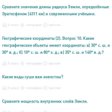
Сравните значения длины радиуса Земли, определённые
Эратосфеном (6311 км) и современными учёными.
5 класс
география
простая
Географические координаты (2). Вопрос 10. Какие
географические объекты имеют координаты: а) 30° с. ш. и
30° в. д.; б) 10° с. ш. и 80° з. д.; в) 35° с. ш. и 140° в. д.?
5 класс
география
простая
Какие воды суши вам известны?
5 класс
география
простая
Сравните мощность внутренних слоёв Земли.