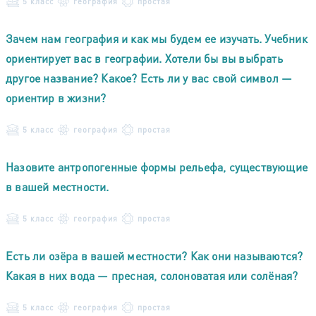
5 класс
география
простая
Зачем нам география и как мы будем ее изучать. Учебник
ориентирует вас в географии. Хотели бы вы выбрать
другое название? Какое? Есть ли у вас свой символ —
ориентир в жизни?
5 класс
география
простая
Назовите антропогенные формы рельефа, существующие
в вашей местности.
5 класс
география
простая
Есть ли озёра в вашей местности? Как они называются?
Какая в них вода — пресная, солоноватая или солёная?
5 класс
география
простая