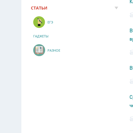
К
СТАТЬИ
ЕГЭ
В
ГАДЖЕТЫ
в
РАЗНОЕ
В
С
ч