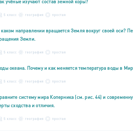
ак учёные изучают состав земной коры?
5 класс
география
простая
 каком направлении вращается Земля вокруг своей оси? Пе
ращения Земли.
5 класс
география
простая
оды океана. Почему и как меняется температура воды в Ми
5 класс
география
простая
равните систему мира Коперника (см. рис. 44) и современну
ерты сходства и отличия.
5 класс
география
простая