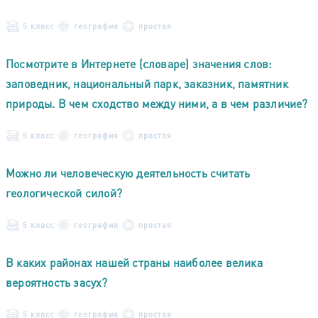
5 класс
география
простая
Посмотрите в Интернете (словаре) значения слов:
заповедник, национальный парк, заказник, памятник
природы. В чем сходство между ними, а в чем различие?
5 класс
география
простая
Можно ли человеческую деятельность считать
геологической силой?
5 класс
география
простая
В каких районах нашей страны наиболее велика
вероятность засух?
5 класс
география
простая